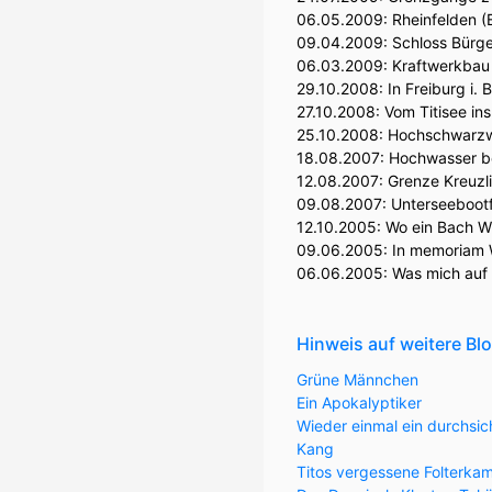
06.05.2009:
Rheinfelden (
09.04.2009:
Schloss Bürg
06.03.2009:
Kraftwerkbau 
29.10.2008:
In Freiburg i. 
27.10.2008:
Vom Titisee in
25.10.2008:
Hochschwarzw
18.08.2007:
Hochwasser b
12.08.2007:
Grenze Kreuzl
09.08.2007:
Unterseebootf
12.10.2005:
Wo ein Bach Wi
09.06.2005:
In memoriam W
06.06.2005:
Was mich auf 
Hinweis auf weitere Bl
Grüne Männchen
Ein Apokalyptiker
Wieder einmal ein durchsic
Kang
Titos vergessene Folterka