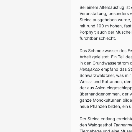
Bei einem Altersausflug ist
Veranstaltung, besonders w
Steina ausgehoben wurde, 
mit rund 100 m hohen, fas
Porphyr; auch der Muschelk
furchtbar schlecht.
Das Schmelzwasser des Fel
Arbeit geleistet. Ein Teil 
in den Grundwasserstrom de
Hansjakob
empfand das Ste
Schwarzwaldtäler, was mir 
Weiss- und Rottannen, den
der aus Asien eingeschlep
überhandgenommen, der weg
ganze Monokulturnen bild
neue Pflanzen bilden, ein ü
Der Steina entlang erreic
den Waldgasthof
Tannenm
Tiergehege und eine Muse