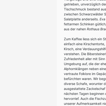
getrieben, unverzüglich dem
Tischschmuck bestand aus 
zwischen Schwarzwälder Sch
Salatplatte anderseits.
Ev
fettarmen Schinken gütlich
aus der nahen
Rothaus Bra
Zum Kaffee liess sich ein 
einfach eine Kirsch
en
torte
Kirsch, eine Verdauungshil
verstehen. Die Bibersteiner
Zufriedenheit aller mit Sinn 
Umgebung auf, die der ehe
Alphornklängen neben eine
vertraute Folklore im Gepä
befürchten waren. Wir beg
diverse Schafe, worunter 
ausgestattete Zackelschaf 
nächsten Tagen beginnen d
hervorrief. Auch die Fisch
unserer Aufmerksamkeit ni