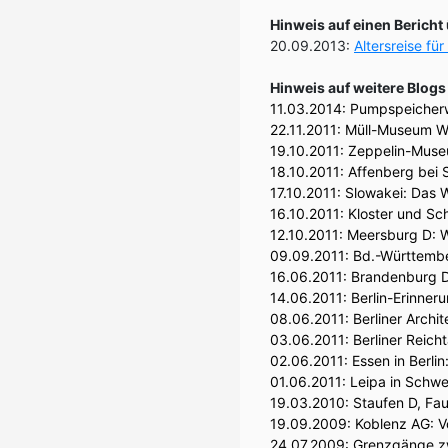
Hinweis auf einen Bericht
20.09.2013:
Altersreise fü
Hinweis auf weitere Blogs
11.03.2014:
Pumpspeicherwe
22.11.2011:
Müll-Museum Wa
19.10.2011:
Zeppelin-Museu
18.10.2011:
Affenberg bei 
17.10.2011:
Slowakei: Das 
16.10.2011:
Kloster und Sc
12.10.2011:
Meersburg D: W
09.09.2011:
Bd.-Württembe
16.06.2011:
Brandenburg D
14.06.2011:
Berlin-Erinner
08.06.2011:
Berliner Arch
03.06.2011:
Berliner Reic
02.06.2011:
Essen in Berli
01.06.2011:
Leipa in Schw
19.03.2010:
Staufen D, Fau
19.09.2009:
Koblenz AG: V
24.07.2009:
Grenzgänge zw