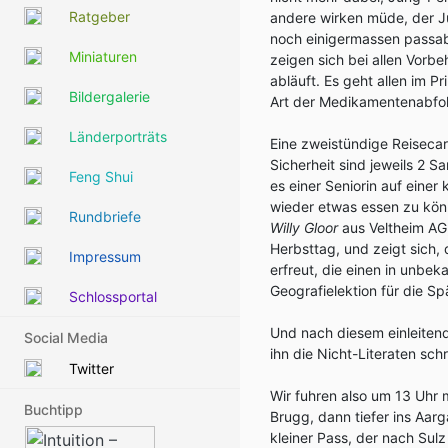
Ratgeber
andere wirken müde, der J
noch einigermassen passabl
Miniaturen
zeigen sich bei allen Vorbe
abläuft. Es geht allen im P
Bildergalerie
Art der Medikamentenabfolg
Länderporträts
Eine zweistündige Reisecar
Sicherheit sind jeweils 2 S
Feng Shui
es einer Seniorin auf einer 
wieder etwas essen zu könne
Rundbriefe
Willy Gloor
aus Veltheim AG,
Herbsttag, und zeigt sich,
Impressum
erfreut, die einen in unbe
Geografielektion für die S
Schlossportal
Und nach diesem einleiten
Social Media
ihn die Nicht-Literaten schr
Twitter
Wir fuhren also um 13 Uhr 
Buchtipp
Brugg, dann tiefer ins Aar
kleiner Pass, der nach Sulz