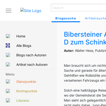
Blogssuche
Artikelsuch
Bibersteiner 
Home
D zum Schin
Alle Blogs
Autor:
Walter Hess
, Publiz
Blogs nach Autoren
Artikel nach Autoren
Man braucht sich um nicht
Sache und gerade für älter
Menu
Gehhilfen wie Rollstühle u
versehenen Fahrzeugs ein 
Glanzpunkte
Solch eine halbtägige Reis
Kontrapunkte
wo der Gemeinderat die Señ
Man sieht sich gelegentlich
Literatur
nicht mehr dabei, Jung-Pens