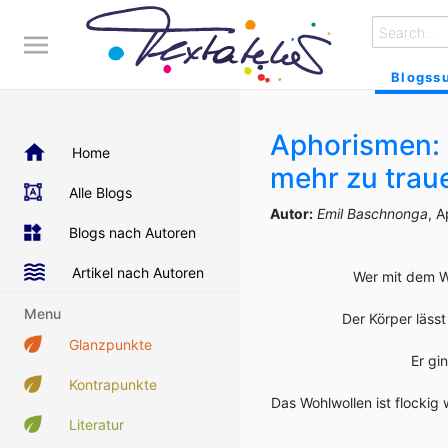
Blogss
Aphorismen: T
Home
mehr zu trau
Alle Blogs
Autor:
Emil Baschnonga
, A
Blogs nach Autoren
Artikel nach Autoren
Wer mit dem Wu
Menu
Der Körper lässt
Glanzpunkte
Er gi
Kontrapunkte
Das Wohlwollen ist flockig
Literatur