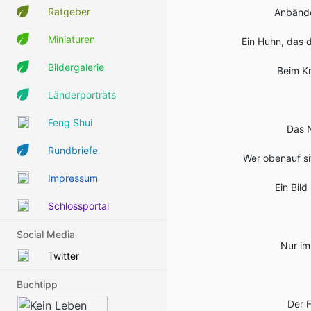
Ratgeber
Anbände
Miniaturen
Ein Huhn, das 
Bildergalerie
Beim Kr
Länderporträts
Feng Shui
Das N
Rundbriefe
Wer obenauf sit
Impressum
Ein Bild
Schlossportal
Social Media
Nur im
Twitter
Buchtipp
Der F