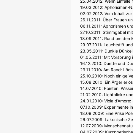
25.04.2012:
Wenn Einfälle
19.03.2012:
Aphorismen-Na
02.02.2012:
Vom Inhalt zur
26.11.2011:
Über Frauen un
06.11.2011:
Aphorismen und E
27.10.2011:
Stimmgabel mit
18.09.2011:
Rund um den M
29.07.2011:
Leuchtstift un
23.05.2011:
Dunkle Dünkel
01.05.2011:
Mit Vorsprung 
16.12.2010:
Duette und Duel
23.11.2010:
Am Rand: Löche
25.10.2010:
Noch einige Ve
15.08.2010:
Ein Ärger erl
14.07.2010:
Pointen: Wisse
21.02.2010:
Lichtblicke un
24.01.2010:
Viola d’Amore: 
07.10.2009:
Experimente in
18.09.2009:
Eine Prise Poes
26.07.2009:
Lakonische Zeil
12.07.2009:
Menschennatur
04.07.2009:
Kurzpoetische 