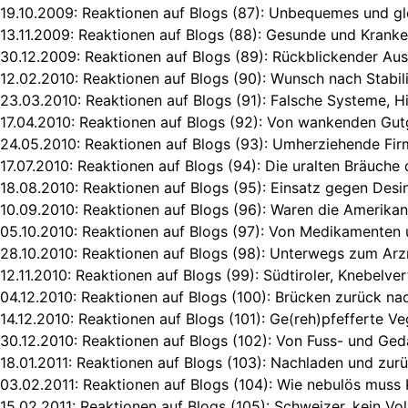
19.10.2009:
Reaktionen auf Blogs (87): Unbequemes und gl
13.11.2009:
Reaktionen auf Blogs (88): Gesunde und Kranke
30.12.2009:
Reaktionen auf Blogs (89): Rückblickender Au
12.02.2010:
Reaktionen auf Blogs (90): Wunsch nach Stabilit
23.03.2010:
Reaktionen auf Blogs (91): Falsche Systeme, H
17.04.2010:
Reaktionen auf Blogs (92): Von wankenden Gut
24.05.2010:
Reaktionen auf Blogs (93): Umherziehende Fir
17.07.2010:
Reaktionen auf Blogs (94): Die uralten Bräuche
18.08.2010:
Reaktionen auf Blogs (95): Einsatz gegen Desi
10.09.2010:
Reaktionen auf Blogs (96): Waren die Amerikan
05.10.2010:
Reaktionen auf Blogs (97): Von Medikamenten
28.10.2010:
Reaktionen auf Blogs (98): Unterwegs zum Arzn
12.11.2010:
Reaktionen auf Blogs (99): Südtiroler, Knebelver
04.12.2010:
Reaktionen auf Blogs (100): Brücken zurück n
14.12.2010:
Reaktionen auf Blogs (101): Ge(reh)pfefferte Ve
30.12.2010:
Reaktionen auf Blogs (102): Von Fuss- und Ge
18.01.2011:
Reaktionen auf Blogs (103): Nachladen und zur
03.02.2011:
Reaktionen auf Blogs (104): Wie nebulös muss K
15.02.2011:
Reaktionen auf Blogs (105): Schweizer, kein V