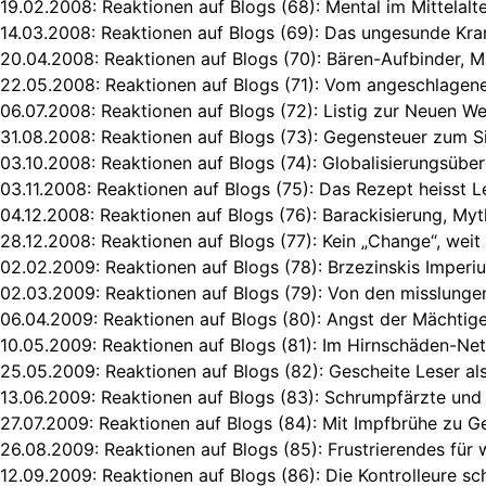
19.02.2008:
Reaktionen auf Blogs (68): Mental im Mittelalt
14.03.2008:
Reaktionen auf Blogs (69): Das ungesunde Kr
20.04.2008:
Reaktionen auf Blogs (70): Bären-Aufbinder, 
22.05.2008:
Reaktionen auf Blogs (71): Vom angeschlagen
06.07.2008:
Reaktionen auf Blogs (72): Listig zur Neuen W
31.08.2008:
Reaktionen auf Blogs (73): Gegensteuer zum Si
03.10.2008:
Reaktionen auf Blogs (74): Globalisierungsübe
03.11.2008:
Reaktionen auf Blogs (75): Das Rezept heisst Le
04.12.2008:
Reaktionen auf Blogs (76): Barackisierung, My
28.12.2008:
Reaktionen auf Blogs (77): Kein „Change“, weit
02.02.2009:
Reaktionen auf Blogs (78): Brzezinskis Imper
02.03.2009:
Reaktionen auf Blogs (79): Von den misslunge
06.04.2009:
Reaktionen auf Blogs (80): Angst der Mächtig
10.05.2009:
Reaktionen auf Blogs (81): Im Hirnschäden-Net
25.05.2009:
Reaktionen auf Blogs (82): Gescheite Leser al
13.06.2009:
Reaktionen auf Blogs (83): Schrumpfärzte und 
27.07.2009:
Reaktionen auf Blogs (84): Mit Impfbrühe zu G
26.08.2009:
Reaktionen auf Blogs (85): Frustrierendes für
12.09.2009:
Reaktionen auf Blogs (86): Die Kontrolleure sc