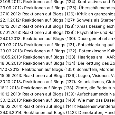
31.08.2012:
Reaktionen auf Blogs (124): Kontrastives und
23.09.2012:
Reaktionen auf Blogs (125): Überschäumendes 
27.10.2012:
Reaktionen auf Blogs (126): Kritik an grenzenl
22.11.2012:
Reaktionen auf Blogs (127): Schweiz als Sterbeh
12.12.2012:
Reaktionen auf Blogs (128): Xmas besser gleic
07.01.2013:
Reaktionen auf Blogs (129): Psychiater- und Ra
24.01.2013:
Reaktionen auf Blogs (130): Dauergemetzel an
09.03.2013:
Reaktionen auf Blogs (131): Entschlackung auf 
29.03.2013:
Reaktionen auf Blogs (132): Potemkinsche Kuli
16.05.2013:
Reaktionen auf Blogs (133): Haariges am HA
18.06.2013:
Reaktionen auf Blogs (134): Die Rettung des Z
17.07.2013:
Reaktionen auf Blogs (135): Schnüffeln, Morde
15.09.2013:
Reaktionen auf Blogs (136): Lügen, Visionen, 
30.10.2013:
Reaktionen auf Blogs (137): Kolonialismus, Glob
16.11.2013:
Reaktionen auf Blogs (138): Zitate, die Bedeutu
10.12.2013:
Reaktionen auf Blogs (139): Aufschäumende N
30.12.2013:
Reaktionen auf Blogs (140): Wie man das Dasei
19.02.2014:
Reaktionen auf Blogs (141): Masseneinwander
24.04.2014:
Reaktionen auf Blogs (142): Demokraten, Hand