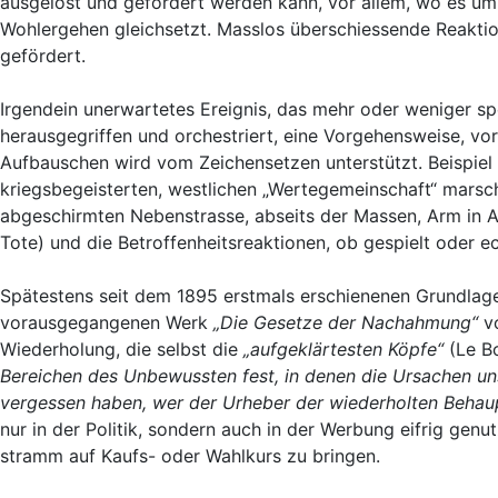
ausgelöst und gefördert werden kann, vor allem, wo es um
Wohlergehen gleichsetzt. Masslos überschiessende Reaktion
gefördert.
Irgendein unerwartetes Ereignis, das mehr oder weniger spe
herausgegriffen und orchestriert, eine Vorgehensweise, vor
Aufbauschen wird vom Zeichensetzen unterstützt. Beispiel 
kriegsbegeisterten, westlichen „Wertegemeinschaft“ mars
abgeschirmten Nebenstrasse, abseits der Massen, Arm in Ar
Tote) und die Betroffenheitsreaktionen, ob gespielt oder e
Spätestens seit dem 1895 erstmals erschienenen Grundla
vorausgegangenen Werk
„Die Gesetze der Nachahmung“
v
Wiederholung, die selbst die
„aufgeklärtesten Köpfe“
(Le B
Bereichen des Unbewussten fest, in denen die Ursachen un
vergessen haben, wer der Urheber der wiederholten Behaupt
nur in der Politik, sondern auch in der Werbung eifrig ge
stramm auf Kaufs- oder Wahlkurs zu bringen.