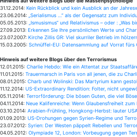
Hinweis auf weitere Blogs über die Massenpsychologie
31.12.2014:
Kein Rückblick und kein Ausblick an der Jahre
23.06.2014:
„Serialismus …” als der Gegensatz zum Individ
05.05.2013:
„Ismusismus“ und Relativismus – oder : „Was bi
27.09.2013:
Erkennen Sie Ihre persönlichen Werte und Cha
23.07.2007:
Kirche Zillis GR: Viel skurriler Betrieb im hölz
15.03.2005:
Schnüffel-EU: Datensammlung auf Vorrat fürs 
Hinweis auf weitere Blogs über den Terrorismus
12.01.2015:
Charlie Hebdo: Wie ein Attentat zur Staatsaffä
11.01.2015:
Trauermarsch in Paris von all jenen, die zu Char
08.01.2015:
Charb und Wolinski: Das Martyrium kann gesto
11.12.2014:
US-Extraordinary Rendition: Folter, nicht ungew
05.11.2014:
Terrorförderung: Die bösen Guten, die viel Bös
04.11.2014:
Neue Kalifenreiche: Wenn Glaubensfreiheit zum 
03.10.2014:
Arabien-Frühling, Hongkong-Herbst: lauter US
01.09.2013:
US-Drohungen gegen Syrien-Regime und Terro
23.07.2012:
Syrien: Der Westen päppelt Rebellen und Terro
04.05.2012:
Olympiade 12, London: Vorbeugung gegen Terr