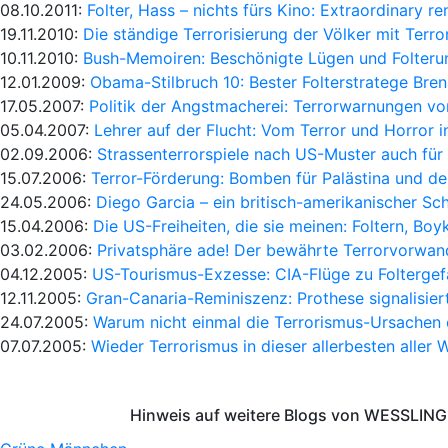
08.10.2011:
Folter, Hass – nichts fürs Kino: Extraordinary re
19.11.2010:
Die ständige Terrorisierung der Völker mit Terr
10.11.2010:
Bush-Memoiren: Beschönigte Lügen und Folteru
12.01.2009:
Obama-Stilbruch 10: Bester Folterstratege Bren
17.05.2007:
Politik der Angstmacherei: Terrorwarnungen vo
05.04.2007:
Lehrer auf der Flucht: Vom Terror und Horror 
02.09.2006:
Strassenterrorspiele nach US-Muster auch fü
15.07.2006:
Terror-Förderung: Bomben für Palästina und d
24.05.2006:
Diego Garcia – ein britisch-amerikanischer Sc
15.04.2006:
Die US-Freiheiten, die sie meinen: Foltern, Boy
03.02.2006:
Privatsphäre ade! Der bewährte Terrorvorwand
04.12.2005:
US-Tourismus-Exzesse: CIA-Flüge zu Folterge
12.11.2005:
Gran-Canaria-Reminiszenz: Prothese signalisier
24.07.2005:
Warum nicht einmal die Terrorismus-Ursachen
07.07.2005:
Wieder Terrorismus in dieser allerbesten aller 
Hinweis auf weitere Blogs von WESSLING 