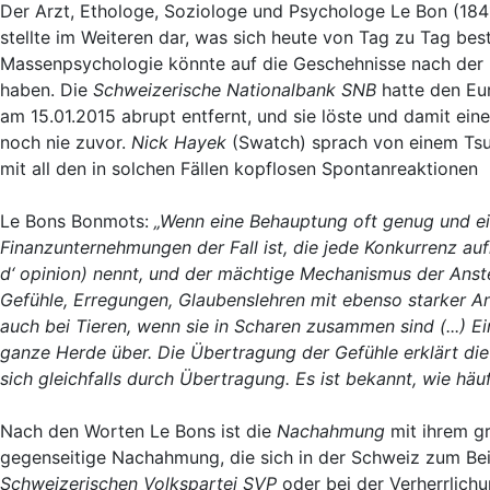
Der Arzt, Ethologe, Soziologe und Psychologe Le Bon (184
stellte im Weiteren dar, was sich heute von Tag zu Tag be
Massenpsychologie könnte auf die Geschehnisse nach de
haben. Die
Schweizerische Nationalbank SNB
hatte den Eur
am 15.01.2015 abrupt entfernt, und sie löste und damit ei
noch nie zuvor.
Nick Hayek
(Swatch) sprach von einem Tsu
mit all den in solchen Fällen kopflosen Spontanreaktionen
Le Bons Bonmots:
„Wenn eine Behauptung oft genug und ei
Finanzunternehmungen der Fall ist, die jede Konkurrenz auf
d‘ opinion) nennt, und der mächtige Mechanismus der Ans
Gefühle, Erregungen, Glaubenslehren mit ebenso starker 
auch bei Tieren, wenn sie in Scharen zusammen sind (...) Ei
ganze Herde über. Die Übertragung der Gefühle erklärt die
sich gleichfalls durch Übertragung. Es ist bekannt, wie häufi
Nach den Worten Le Bons ist die
Nachahmung
mit ihrem g
gegenseitige Nachahmung, die sich in der Schweiz zum Be
Schweizerischen Volkspartei SVP
oder bei der Verherrlich