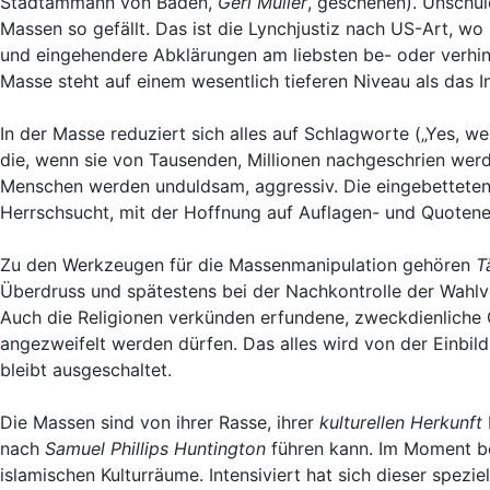
Stadtammann von Baden,
Geri Müller
, geschehen). Unschu
Massen so gefällt. Das ist die Lynchjustiz nach US-Art, w
und eingehendere Abklärungen am liebsten be- oder verhin
Masse steht auf einem wesentlich tieferen Niveau als das Ind
In der Masse reduziert sich alles auf Schlagworte („Yes, we
die, wenn sie von Tausenden, Millionen nachgeschrien wer
Menschen werden unduldsam, aggressiv. Die eingebetteten 
Herrschsucht, mit der Hoffnung auf Auflagen- und Quotene
Zu den Werkzeugen für die Massenmanipulation gehören
T
Überdruss und spätestens bei der Nachkontrolle der Wahlve
Auch die Religionen verkünden erfundene, zweckdienliche G
angezweifelt werden dürfen. Das alles wird von der Einbild
bleibt ausgeschaltet.
Die Massen sind von ihrer Rasse, ihrer
kulturellen Herkunft
nach
Samuel Phillips Huntington
führen kann. Im Moment be
islamischen Kulturräume. Intensiviert hat sich dieser spezi