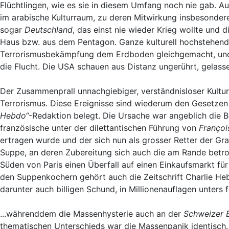
Flüchtlingen, wie es sie in diesem Umfang noch nie gab. A
im arabische Kulturraum, zu deren Mitwirkung insbesondere
sogar
Deutschland
, das einst nie wieder Krieg wollte und
Haus bzw. aus dem Pentagon. Ganze kulturell hochstehen
Terrorismusbekämpfung dem Erdboden gleichgemacht, und d
die Flucht. Die USA schauen aus Distanz ungerührt, gelasse
Der Zusammenprall unnachgiebiger, verständnisloser Kultu
Terrorismus. Diese Ereignisse sind wiederum den Gesetze
Hebdo“
-Redaktion belegt. Die Ursache war angeblich die 
französische unter der dilettantischen Führung von
Françoi
ertragen wurde und der sich nun als grosser Retter der Gr
Suppe, an deren Zubereitung sich auch die am Rande betrof
Süden von Paris einen Überfall auf einen Einkaufsmarkt für
den Suppenkochern gehört auch die Zeitschrift Charlie He
darunter auch billigen Schund, in Millionenauflagen unters fa
...währenddem die Massenhysterie auch an der
Schweizer 
thematischen Unterschieds war die Massenpanik identisch.