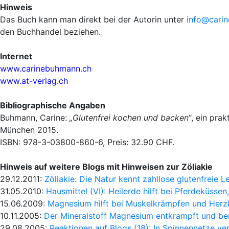
Hinweis
Das Buch kann man direkt bei der Autorin unter
info@cari
den Buchhandel beziehen.
Internet
www.carinebuhmann.ch
www.at-verlag.ch
Bibliographische Angaben
Buhmann, Carine:
„Glutenfrei kochen und backen“
, ein pra
München 2015.
ISBN: 978-3-03800-860-6, Preis: 32.90 CHF.
Hinweis auf weitere Blogs mit Hinweisen zur Zöliakie
29.12.2011
:
Zöliakie: Die Natur kennt zahllose glutenfreie L
31.05.2010:
Hausmittel (VI): Heilerde hilft bei Pferdeküsse
15.06.2009:
Magnesium hilft bei Muskelkrämpfen und Her
10.11.2005:
Der Mineralstoff Magnesium entkrampft und ber
29.08.2005:
Reaktionen auf Blogs (18): In Spinnennetze ve