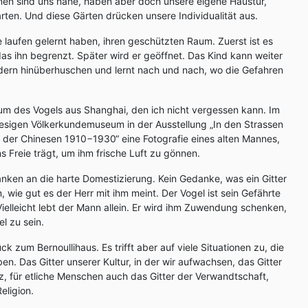
n sind uns nahe, haben aber doch unsere eigene Haustür,
rten. Und diese Gärten drücken unsere Individualität aus.
e laufen gelernt haben, ihren geschützten Raum. Zuerst ist es
das ihn begrenzt. Später wird er geöffnet. Das Kind kann weiter
dern hinüberhuschen und lernt nach und nach, wo die Gefahren
m des Vogels aus Shanghai, den ich nicht vergessen kann. Im
iesigen Völkerkundemuseum in der Ausstellung „In den Strassen
r der Chinesen 1910−1930“ eine Fotografie eines alten Mannes,
ns Freie trägt, um ihm frische Luft zu gönnen.
anken an die harte Domestizierung. Kein Gedanke, was ein Gitter
n, wie gut es der Herr mit ihm meint. Der Vogel ist sein Gefährte
Vielleicht lebt der Mann allein. Er wird ihm Zuwendung schenken,
el zu sein.
ck zum Bernoullihaus. Es trifft aber auf viele Situationen zu, die
n. Das Gitter unserer Kultur, in der wir aufwachsen, das Gitter
z, für etliche Menschen auch das Gitter der Verwandtschaft,
eligion.