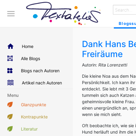
Blogss
Dank Hans Be
Home
Freiräume
Alle Blogs
Autorin:
Rita Lorenzetti
Blogs nach Autoren
Die kleine Noa aus dem Nac
Persönlichkeit. Ich kann i
Artikel nach Autoren
entdeckt. Sie lebt mit 3 G
Menu
tummeln sich auch Katzen a
geheimnisvolle kleine Frau.
Glanzpunkte
einen unergründlich an, spr
wenn sie mich sieht.
Kontrapunkte
Oft beobachte ich, wie sie
Literatur
Hund herläuft und ihm die 