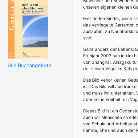
Bewohner und Bewohnerinne
unseren eigenen kleinen Ga
Hier finden Kinder, wenn si
das verriegelte Gartentor, 
auslaufen, zu Nachbarskin
sind.
Ganz anders der Lebensrau
Frühjahr 2003 sah ich im h
von Shanghai, Alltagskultu
Alle Buchangebote
der seinen Vogel im Käfig i
Das Bild verlor keinen Ged
ist. Das Bild will ausdrücke
und muss ihn unterhalten. 
aber keine Freiheit, ein Vog
Dieses Bild ist ein Gegenstü
auch wir Menschen so erlebe
von Schule und Arbeitsplat
Familie, Ehe und auch der R