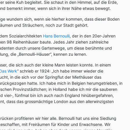
er seine Kuh begleitet. Sie schaut in den Himmel, auf die Erde,
 und bemerkt immer, wenn sich in ihrer Nähe etwas bewegt.
tige wundern sich, wenn sie hierher kommen, dass dieser Boden
n Bäumen und Sträuchern, noch zur Stadt gehört.
 dem Sozialarchitekten
Hans Bernoulli
, der in den 20er-Jahren
nen 98 Reihenhäuser baute. Jedes Jahr ziehen zahlreiche
tudenten durch unsere Gartenwege, um diese berühmte und
ung, die „Bernoulli-Häuser“, kennen zu lernen.
user, die sich auch der kleine Mann leisten konnte. In einem
Das Werk
“ schrieb er 1924: „Ich habe immer wieder die
ht, in die sich vor der Springflut der Miethäuser das
 zurückgezogen hatte. Ich habe mich in Belgien herumgetrieben, in
schen Provinzstädtchen; in Holland habe ich mir die sauberen
 vier-, fünfmal bin ich auch nach England hinübergefahren,
nt, dass das grossmächtige London aus den allerwinzigsten
ücken profitieren wir hier alle. Bernoulli hat uns eine Siedlung
eschaffen, mit Freiräumen für Kinder und Erwachsene. Wir