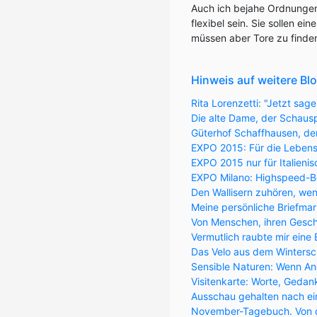
Auch ich bejahe Ordnungen
flexibel sein. Sie sollen ei
müssen aber Tore zu finden
Hinweis auf weitere Blo
Rita Lorenzetti: "Jetzt sage
Die alte Dame, der Schausp
Güterhof Schaffhausen, der
EXPO 2015: Für die Leben
EXPO 2015 nur für Italieni
EXPO Milano: Highspeed-Be
Den Wallisern zuhören, wen
Meine persönliche Briefma
Von Menschen, ihren Gesch
Vermutlich raubte mir eine
Das Velo aus dem Wintersc
Sensible Naturen: Wenn Ang
Visitenkarte: Worte, Geda
Ausschau gehalten nach ei
November-Tagebuch. Von der