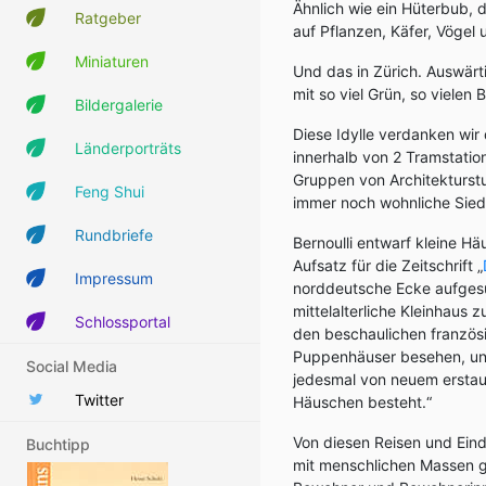
Ähnlich wie ein Hüterbub, d
Ratgeber
auf Pflanzen, Käfer, Vögel
Miniaturen
Und das in Zürich. Auswär
mit so viel Grün, so viele
Bildergalerie
Diese Idylle verdanken wir
Länderporträts
innerhalb von 2 Tramstatio
Gruppen von Architekturs
Feng Shui
immer noch wohnliche Siedl
Rundbriefe
Bernoulli entwarf kleine Hä
Aufsatz für die Zeitschrift „
Impressum
norddeutsche Ecke aufgesuc
mittelalterliche Kleinhaus
Schlossportal
den beschaulichen französi
Puppenhäuser besehen, und
Social Media
jedesmal von neuem erstau
Twitter
Häuschen besteht.“
Von diesen Reisen und Eindr
Buchtipp
mit menschlichen Massen g