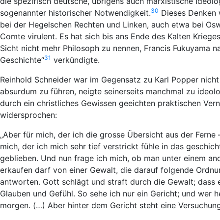
die spezifisch deutsche, übrigens auch marxistische Ideolo
30
sogenannter historischer Notwendigkeit.
Dieses Denken w
bei der Hegelschen Rechten und Linken, auch etwa bei Osw
Comte virulent. Es hat sich bis ans Ende des Kalten Kriege
Sicht nicht mehr Philosoph zu nennen, Francis Fukuyama 
31
Geschichte“
verkündigte.
Reinhold Schneider war im Gegensatz zu Karl Popper nicht 
absurdum zu führen, neigte seinerseits manchmal zu ideolo
durch ein christliches Gewissen geeichten praktischen Ver
widersprochen:
„Aber für mich, der ich die grosse Übersicht aus der Ferne 
mich, der ich mich sehr tief verstrickt fühle in das geschic
geblieben. Und nun frage ich mich, ob man unter einem and
erkaufen darf von einer Gewalt, die darauf folgende Ordnun
antworten. Gott schlägt und straft durch die Gewalt; dass 
Glauben und Gefühl. So sehe ich nur ein Gericht; und wer heu
morgen. (…) Aber hinter dem Gericht steht eine Versuchung u