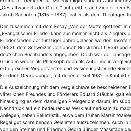
Erdmutter Demeter zur Maienkönigin Maria in Wahrheit unvo
„Gestaltwandels der Götter“ aufgreift, stand Ziegler dem
Jakob Bachofen (1815 – 1887) näher als dem Theologen K
Der zusammen mit dem Essay „Von der Muttergottheit“ in de
„Evangelischer Friede“ kann aus meiner Sicht als Zieglers 
Friedensreden der fünfziger Jahre gelesen werden. Insofer
(1952), dem Schweizer Carl Jacob Burckhardt (1954) und R
deutschen Buchhandels abgegeben. Doch war der einstige G
Gründen weder als Philosoph noch als Autor mehr verglei
erfolgreichen Weggefährten und Gesinnungsfreunde Reinho
Friedrich Georg Jünger, mit denen er seit 1932 in Kontakt 
Die Auszeichnung mit dem vergleichsweise bescheidenen Bo
väterlichen Freundes und Förderers Eduard Stäuble, galt e
hinaus ging es dem damaligen Preisgericht darum, im sü
Nachdruck auf ein bedeutendes Werk aufmerksam zu machen
Anliegen, neben Belletristik, etwa dem frühen Martin Walse
Regel gut schreibenden Gelehrten auszuzeichnen. Auch in d
von den Steinen und Friedrich Georg Jünger Massstäbe ges