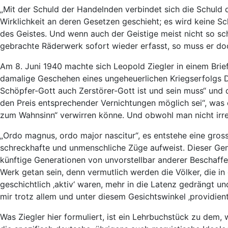
„Mit der Schuld der Handelnden verbindet sich die Schuld de
Wirklichkeit an deren Gesetzen geschieht; es wird keine Sc
des Geistes. Und wenn auch der Geistige meist nicht so sc
gebrachte Räderwerk sofort wieder erfasst, so muss er do
Am 8. Juni 1940 machte sich Leopold Ziegler in einem Brie
damalige Geschehen eines ungeheuerlichen Kriegserfolgs De
Schöpfer-Gott auch Zerstörer-Gott ist und sein muss“ und 
den Preis entsprechender Vernichtungen möglich sei“, was ei
zum Wahnsinn“ verwirren könne. Und obwohl man nicht irre w
„Ordo magnus, ordo major nascitur“, es entstehe eine gros
schreckhafte und unmenschliche Züge aufweist. Dieser Gene
künftige Generationen von unvorstellbar anderer Beschaffe
Werk getan sein, denn vermutlich werden die Völker, die i
geschichtlich ‚aktiv‘ waren, mehr in die Latenz gedrängt
mir trotz allem und unter diesem Gesichtswinkel ‚providientie
Was Ziegler hier formuliert, ist ein Lehrbuchstück zu dem, 