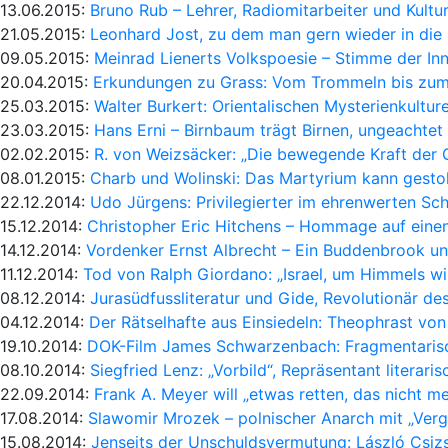
13.06.2015:
Bruno Rub – Lehrer, Radiomitarbeiter und Kultur
21.05.2015:
Leonhard Jost, zu dem man gern wieder in die
09.05.2015:
Meinrad Lienerts Volkspoesie – Stimme der In
20.04.2015:
Erkundungen zu Grass: Vom Trommeln bis zum
25.03.2015:
Walter Burkert: Orientalischen Mysterienkultu
23.03.2015:
Hans Erni – Birnbaum trägt Birnen, ungeachte
02.02.2015:
R. von Weizsäcker: „Die bewegende Kraft der 
08.01.2015:
Charb und Wolinski: Das Martyrium kann gesto
22.12.2014:
Udo Jürgens: Privilegierter im ehrenwerten Sc
15.12.2014:
Christopher Eric Hitchens – Hommage auf einen
14.12.2014:
Vordenker Ernst Albrecht – Ein Buddenbrook un
11.12.2014:
Tod von Ralph Giordano: „Israel, um Himmels will
08.12.2014:
Jurasüdfussliteratur und Gide, Revolutionär de
04.12.2014:
Der Rätselhafte aus Einsiedeln: Theophrast v
19.10.2014:
DOK-Film James Schwarzenbach: Fragmentarisc
08.10.2014:
Siegfried Lenz: „Vorbild“, Repräsentant literar
22.09.2014:
Frank A. Meyer will „etwas retten, das nicht me
17.08.2014:
Slawomir Mrozek – polnischer Anarch mit „Ver
15.08.2014:
Jenseits der Unschuldsvermutung: László Csiz