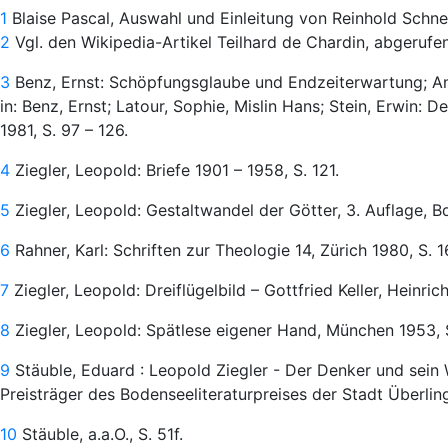
1
Blaise Pascal, Auswahl und Einleitung von Reinhold Schneid
2
Vgl. den Wikipedia-Artikel Teilhard de Chardin, abgerufen
3
Benz, Ernst: Schöpfungsglaube und Endzeiterwartung; Ant
in: Benz, Ernst; Latour, Sophie, Mislin Hans; Stein, Erwin: 
1981, S. 97 – 126.
4
Ziegler, Leopold: Briefe 1901 – 1958, S. 121.
5
Ziegler, Leopold: Gestaltwandel der Götter, 3. Auflage, B
6
Rahner, Karl: Schriften zur Theologie 14, Zürich 1980, S. 1
7
Ziegler, Leopold: Dreiflügelbild – Gottfried Keller, Heinrich
8
Ziegler, Leopold: Spätlese eigener Hand, München 1953, S
9
Stäuble, Eduard : Leopold Ziegler - Der Denker und sein 
Preisträger des Bodenseeliteraturpreises der Stadt Überlin
10
Stäuble, a.a.O., S. 51f.