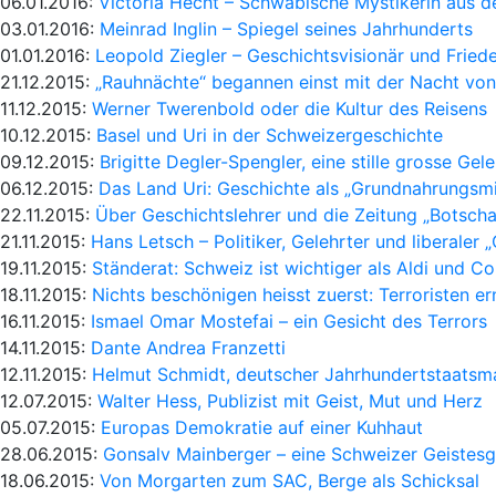
06.01.2016:
Victoria Hecht – Schwäbische Mystikerin aus d
03.01.2016:
Meinrad Inglin – Spiegel seines Jahrhunderts
01.01.2016:
Leopold Ziegler – Geschichtsvisionär und Frie
21.12.2015:
„Rauhnächte“ begannen einst mit der Nacht vo
11.12.2015:
Werner Twerenbold oder die Kultur des Reisens
10.12.2015:
Basel und Uri in der Schweizergeschichte
09.12.2015:
Brigitte Degler-Spengler, eine stille grosse Gel
06.12.2015:
Das Land Uri: Geschichte als „Grundnahrungsmi
22.11.2015:
Über Geschichtslehrer und die Zeitung „Botscha
21.11.2015:
Hans Letsch – Politiker, Gelehrter und liberaler 
19.11.2015:
Ständerat: Schweiz ist wichtiger als Aldi und Co
18.11.2015:
Nichts beschönigen heisst zuerst: Terroristen e
16.11.2015:
Ismael Omar Mostefai – ein Gesicht des Terrors
14.11.2015:
Dante Andrea Franzetti
12.11.2015:
Helmut Schmidt, deutscher Jahrhundertstaatsm
12.07.2015:
Walter Hess, Publizist mit Geist, Mut und Herz
05.07.2015:
Europas Demokratie auf einer Kuhhaut
28.06.2015:
Gonsalv Mainberger – eine Schweizer Geistes
18.06.2015:
Von Morgarten zum SAC, Berge als Schicksal