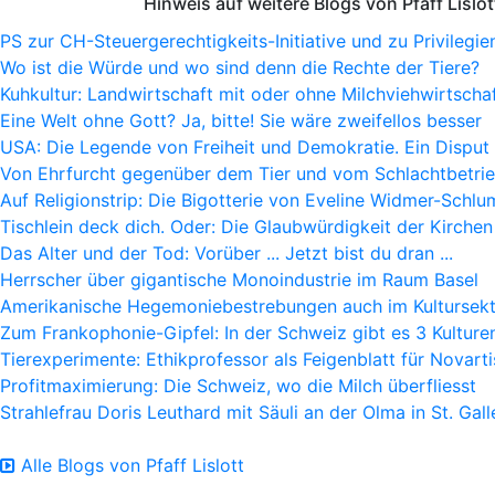
Hinweis auf weitere Blogs von Pfaff Lislot
PS zur CH-Steuergerechtigkeits-Initiative und zu Privilegie
Wo ist die Würde und wo sind denn die Rechte der Tiere?
Kuhkultur: Landwirtschaft mit oder ohne Milchviehwirtscha
Eine Welt ohne Gott? Ja, bitte! Sie wäre zweifellos besser
USA: Die Legende von Freiheit und Demokratie. Ein Disput
Von Ehrfurcht gegenüber dem Tier und vom Schlachtbetri
Auf Religionstrip: Die Bigotterie von Eveline Widmer-Schlu
Tischlein deck dich. Oder: Die Glaubwürdigkeit der Kirchen
Das Alter und der Tod: Vorüber ... Jetzt bist du dran ...
Herrscher über gigantische Monoindustrie im Raum Basel
Amerikanische Hegemoniebestrebungen auch im Kultursek
Zum Frankophonie-Gipfel: In der Schweiz gibt es 3 Kulture
Tierexperimente: Ethikprofessor als Feigenblatt für Novarti
Profitmaximierung: Die Schweiz, wo die Milch überfliesst
Strahlefrau Doris Leuthard mit Säuli an der Olma in St. Gall
Alle Blogs von Pfaff Lislott