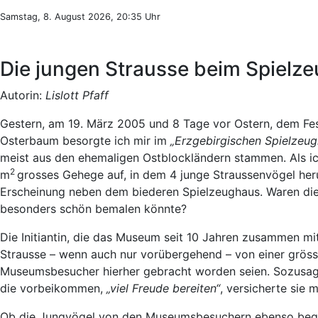
Samstag, 8. August 2026, 20:35 Uhr
Die jungen Strausse beim Spiel
Autorin:
Lislott Pfaff
Gestern, am 19. März 2005 und 8 Tage vor Ostern, dem Fest
Osterbaum besorgte ich mir im
„Erzgebirgischen Spielze
meist aus den ehemaligen Ostblockländern stammen. Als i
2
m
grosses Gehege auf, in dem 4 junge Straussenvögel her
Erscheinung neben dem biederen Spielzeughaus. Waren die 
besonders schön bemalen könnte?
Die Initiantin, die das Museum seit 10 Jahren zusammen mit
Strausse – wenn auch nur vorübergehend – von einer gröss
Museumsbesucher hierher gebracht worden seien. Sozusagen
die vorbeikommen,
„viel Freude bereiten“
, versicherte sie m
Ob die Jungvögel von den Museumsbesuchern ebenso begeis