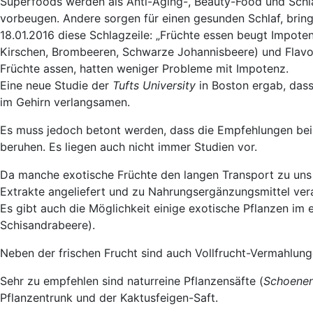
Superfoods werden als Anti-Aging-, Beauty-Food und Schl
vorbeugen. Andere sorgen für einen gesunden Schlaf, bringe
18.01.2016 diese Schlagzeile: „Früchte essen beugt Impot
Kirschen, Brombeeren, Schwarze Johannisbeere) und Flavon
Früchte assen, hatten weniger Probleme mit Impotenz.
Eine neue Studie der
Tufts University
in Boston ergab, dass
im Gehirn verlangsamen.
Es muss jedoch betont werden, dass die Empfehlungen bei 
beruhen. Es liegen auch nicht immer Studien vor.
Da manche exotische Früchte den langen Transport zu uns 
Extrakte angeliefert und zu Nahrungsergänzungsmittel vera
Es gibt auch die Möglichkeit einige exotische Pflanzen im 
Schisandrabeere).
Neben der frischen Frucht sind auch Vollfrucht-Vermahlunge
Sehr zu empfehlen sind naturreine Pflanzensäfte (
Schoenen
Pflanzentrunk und der Kaktusfeigen-Saft.