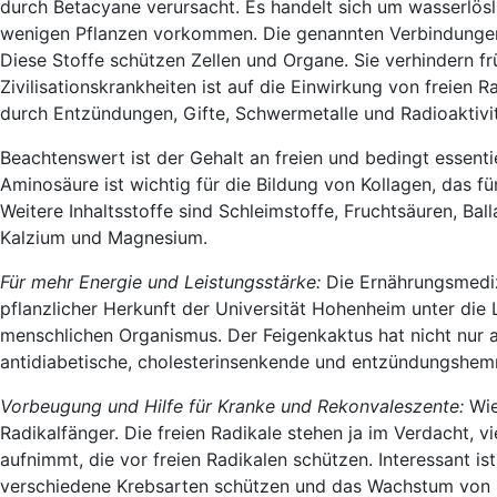
durch Betacyane verursacht. Es handelt sich um wasserlösl
wenigen Pflanzen vorkommen. Die genannten Verbindungen s
Diese Stoffe schützen Zellen und Organe. Sie verhindern fr
Zivilisationskrankheiten ist auf die Einwirkung von freien
durch Entzündungen, Gifte, Schwermetalle und Radioaktivit
Beachtenswert ist der Gehalt an freien und bedingt essentie
Aminosäure ist wichtig für die Bildung von Kollagen, das 
Weitere Inhaltsstoffe sind Schleimstoffe, Fruchtsäuren, Bal
Kalzium und Magnesium.
Für mehr Energie und Leistungsstärke:
Die Ernährungsmediz
pflanzlicher Herkunft der Universität Hohenheim unter die
menschlichen Organismus. Der Feigenkaktus hat nicht nur an
antidiabetische, cholesterinsenkende und entzündungshe
Vorbeugung und Hilfe für Kranke und Rekonvaleszente:
Wie
Radikalfänger. Die freien Radikale stehen ja im Verdacht, v
aufnimmt, die vor freien Radikalen schützen. Interessant i
verschiedene Krebsarten schützen und das Wachstum von b