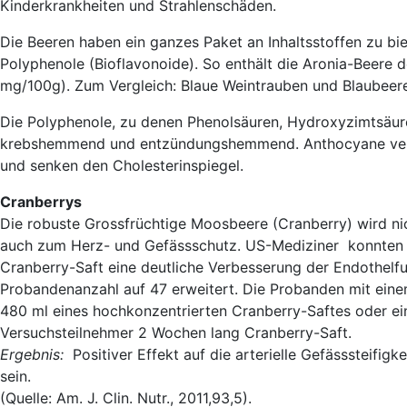
Kinderkrankheiten und Strahlenschäden.
Die Beeren haben ein ganzes Paket an Inhaltsstoffen zu bi
Polyphenole (Bioflavonoide). So enthält die Aronia-Beere 
mg/100g). Zum Vergleich: Blaue Weintrauben und Blaubeere
Die Polyphenole, zu denen Phenolsäuren, Hydroxyzimtsäure
krebshemmend und entzündungshemmend. Anthocyane verh
und senken den Cholesterinspiegel.
Cranberrys
Die robuste Grossfrüchtige Moosbeere (Cranberry) wird ni
auch zum Herz- und Gefässschutz. US-Mediziner konnten i
Cranberry-Saft eine deutliche Verbesserung der Endothelfu
Probandenanzahl auf 47 erweitert. Die Probanden mit einem
480 ml eines hochkonzentrierten Cranberry-Saftes oder e
Versuchsteilnehmer 2 Wochen lang Cranberry-Saft.
Ergebnis:
Positiver Effekt auf die arterielle Gefässsteifigk
sein.
(Quelle: Am. J. Clin. Nutr., 2011,93,5).