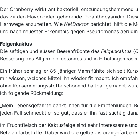
Der Cranberry wirkt antibakteriell, entzündungshemmend und 
das zu den Flavonoiden gehörende Proanthocyanidin. Diese
Harnwege anzuheften. Wie
NetDoktor
berichtet, hilft di
und nach neuester Erkenntnis gegen Pseudomonas aerugin
Feigenkaktus
Die saftigen und süssen Beerenfrüchte des
Feigenkaktus
(
O
Besserung des Allgemeinzustandes und in Erholungsphasen. 
Ein früher sehr agiler 85-jähriger Mann fühlte sich seit Ku
mir wissen, welches Mittel ihn wieder fit macht. Ich empfa
ohne Konservierungsstoffe schonend haltbar gemacht wurde,
ich folgende Rückmeldung:
„Mein Lebensgefährte dankt Ihnen für die Empfehlungen. Be
jeden Fall schmeckt er so gut, dass er ihn fast süchtig da
Im Fruchtfleisch der Kaktusfeige sind sehr interessante und
Betalainfarbstoffe. Dabei wird die gelbe bis orangefarbene