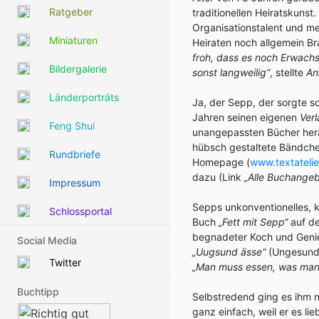
Ratgeber
traditionellen Heiratskunst
Organisationstalent und me
Miniaturen
Heiraten noch allgemein Br
froh, dass es noch Erwachs
Bildergalerie
sonst langweilig“
, stellte
An
Länderporträts
Ja, der Sepp, der sorgte sc
Jahren seinen eigenen
Ver
Feng Shui
unangepassten Bücher hera
hübsch gestaltete Bändchen
Rundbriefe
Homepage (
www.textateli
dazu (Link
„Alle Buchangeb
Impressum
Sepps unkonventionelles, k
Schlossportal
Buch
„Fett mit Sepp“
auf de
begnadeter Koch und Geni
Social Media
„Uugsund ässe“
(Ungesund 
Twitter
„Man muss essen, was man h
Buchtipp
Selbstredend ging es ihm 
ganz einfach, weil er es li