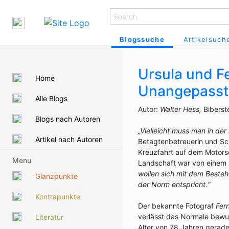
Blogssuche
Artikelsuch
Ursula und F
Home
Unangepasst
Alle Blogs
Autor:
Walter Hess,
Biberst
Blogs nach Autoren
„Vielleicht muss man in der
Artikel nach Autoren
Betagtenbetreuerin und Schr
Kreuzfahrt auf dem Motors
Menu
Landschaft war von einem l
wollen sich mit dem Besteh
Glanzpunkte
der Norm entspricht.“
Kontrapunkte
Der bekannte Fotograf
Fer
verlässt das Normale bewu
Literatur
Alter von 78 Jahren gerad