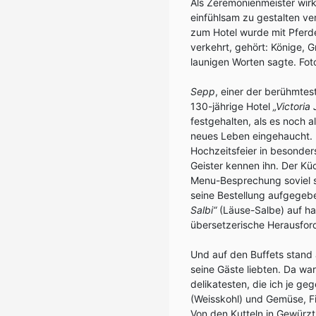
Als Zeremonienmeister wir
einfühlsam zu gestalten ver
zum Hotel wurde mit Pferde
verkehrt, gehört: Könige, G
launigen Worten sagte. Fot
Sepp
, einer der berühmtes
130-jährige Hotel
„Victoria
festgehalten, als es noch
neues Leben eingehaucht. E
Hochzeitsfeier in besonder
Geister kennen ihn. Der K
Menu-Besprechung soviel s
seine Bestellung aufgegebe
Salbi“
(Läuse-Salbe) auf ha
übersetzerische Herausford
Und auf den Buffets stand 
seine Gäste liebten. Da war
delikatesten, die ich je ge
(Weisskohl) und Gemüse, Fis
Von den Kutteln in Gewürztr