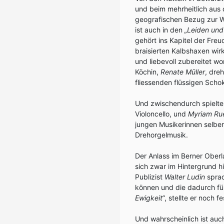
und beim mehrheitlich aus
geografischen Bezug zur 
ist auch in den
„Leiden und
gehört ins Kapitel der Fre
braisierten Kalbshaxen wir
und liebevoll zubereitet w
Köchin,
Renate Müller
, dre
fliessenden flüssigen Scho
Und zwischendurch spielt
Violoncello, und
Myriam Ru
jungen Musikerinnen selber
Drehorgelmusik.
Der Anlass im Berner Oberla
sich zwar im Hintergrund h
Publizist
Walter Ludin
sprac
können und die dadurch für
Ewigkeit“
, stellte er noch fe
Und wahrscheinlich ist auc