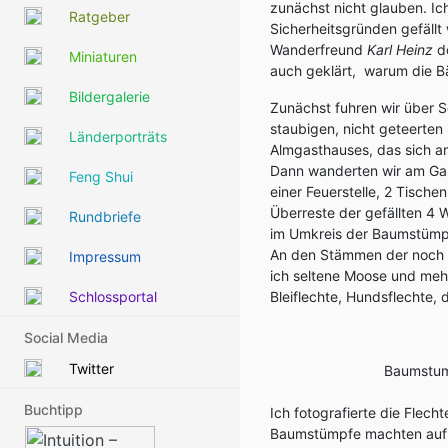
zunächst nicht glauben. Ich
Ratgeber
Sicherheitsgründen gefällt
Wanderfreund
Karl Heinz
do
Miniaturen
auch geklärt, warum die B
Bildergalerie
Zunächst fuhren wir über S
staubigen, nicht geteerten
Länderporträts
Almgasthauses, das sich a
Dann wanderten wir am Gas
Feng Shui
einer Feuerstelle, 2 Tisch
Überreste der gefällten 4 W
Rundbriefe
im Umkreis der Baumstümpf
An den Stämmen der noch
Impressum
ich seltene Moose und mehr
Schlossportal
Bleiflechte, Hundsflechte,
Social Media
Twitter
Baumstum
Buchtipp
Ich fotografierte die Flec
Baumstümpfe machten auf m