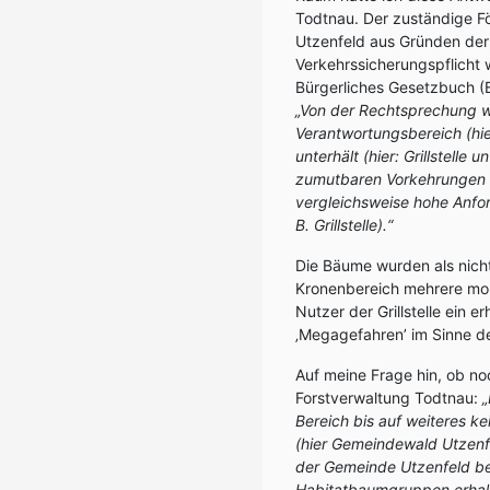
Todtnau. Der zuständige F
Utzenfeld aus Gründen der 
Verkehrssicherungspflicht 
Bürgerliches Gesetzbuch (B
„Von der Rechtsprechung wu
Verantwortungsbereich (hie
unterhält (hier: Grillstelle
zumutbaren Vorkehrungen 
vergleichsweise hohe Anfo
B. Grillstelle).“
Die Bäume wurden als nich
Kronenbereich mehrere mor
Nutzer der Grillstelle ein 
‚Megagefahren’ im Sinne d
Auf meine Frage hin, ob no
Forstverwaltung Todtnau:
Bereich bis auf weiteres 
(hier Gemeindewald Utzen
der Gemeinde Utzenfeld bes
Habitatbaumgruppen erhalte