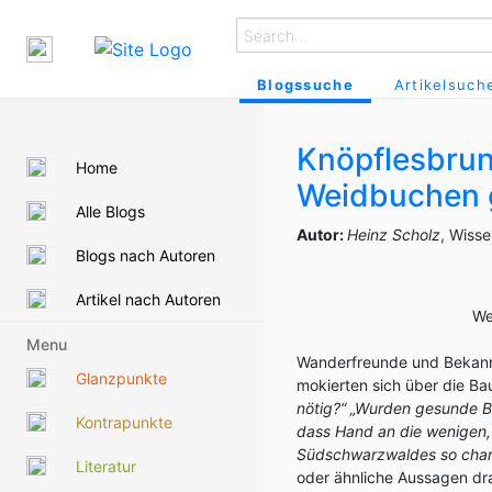
Blogssuche
Artikelsuch
Knöpflesbru
Home
Weidbuchen g
Alle Blogs
Autor:
Heinz Scholz
, Wiss
Blogs nach Autoren
Artikel nach Autoren
We
Menu
Wanderfreunde und Bekann
Glanzpunkte
mokierten sich über die B
nötig?“ „Wurden gesunde Bä
Kontrapunkte
dass Hand an die wenigen,
Südschwarzwaldes so char
Literatur
oder ähnliche Aussagen dra