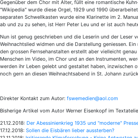
Gegenüber dem Chor mit Alter, füllt eine romantische Kuh
"Wikipedia" wurde diese Orgel, 1929 und 1990 überarbeitet
separaten Schwellkasten wurde eine Klarinette im 2. Manual
ab und zu zu sehen, ist Herr Peter Leu und er ist auch heut
Nun ist genug geschrieben und die Leserin und der Leser v
Weihnachtslied widmen und die Darstellung geniessen. Ein r
den grossen Fernsehanstalten erstellt aber vielleicht genau
Menschen im Video, im Chor und an den Instrumenten, werde
werden ihr Leben gelebt und gestaltet haben, inzwischen o
noch gern an diesen Weihnachtsabend in St. Johann zurücke
Direkter Kontakt zum Autor:
fswemedien@aol.com
Bisherige Artikel vom Autor Werner Eisenkopf im Textatelie
21.12.2018:
Der Abessinienkrieg 1935 und "moderne" Presse
17.12.2018:
Sollen die Eisbären lieber aussterben?
12.11.2018:
Irritierende Klimaforschung - Keine Antworten a