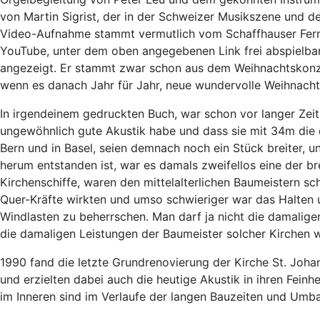
von Martin Sigrist, der in der Schweizer Musikszene und d
Video-Aufnahme stammt vermutlich vom Schaffhauser Ferns
YouTube, unter dem oben angegebenen Link frei abspielbar.
angezeigt. Er stammt zwar schon aus dem Weihnachtskonzer
wenn es danach Jahr für Jahr, neue wundervolle Weihnacht
In irgendeinem gedruckten Buch, war schon vor langer Zeit 
ungewöhnlich gute Akustik habe und dass sie mit 34m die d
Bern und in Basel, seien demnach noch ein Stück breiter, u
herum entstanden ist, war es damals zweifellos eine der b
Kirchenschiffe, waren den mittelalterlichen Baumeistern sc
Quer-Kräfte wirkten und umso schwieriger war das Halten
Windlasten zu beherrschen. Man darf ja nicht die damalig
die damaligen Leistungen der Baumeister solcher Kirchen 
1990 fand die letzte Grundrenovierung der Kirche St. Johan
und erzielten dabei auch die heutige Akustik in ihren Feinh
im Inneren sind im Verlaufe der langen Bauzeiten und Umb