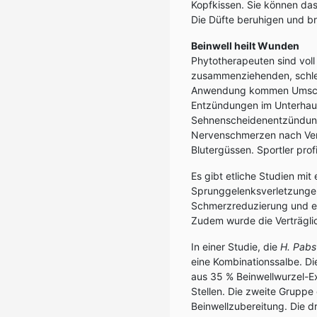
Kopfkissen. Sie können da
Die Düfte beruhigen und b
Beinwell heilt Wunden
Phytotherapeuten sind vol
zusammenziehenden, schle
Anwendung kommen Umschlä
Entzündungen im Unterhau
Sehnenscheidenentzündung
Nervenschmerzen nach Ver
Blutergüssen. Sportler pro
Es gibt etliche Studien mit 
Sprunggelenksverletzungen
Schmerzreduzierung und ei
Zudem wurde die Verträgli
In einer Studie, die
H. Pabs
eine Kombinationssalbe. Di
aus 35 % Beinwellwurzel-E
Stellen. Die zweite Gruppe 
Beinwellzubereitung. Die d