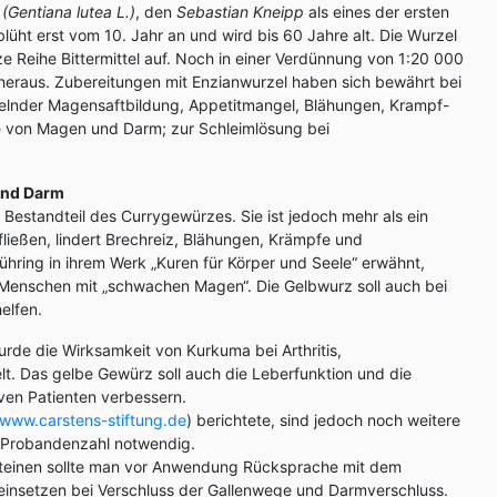
n
(Gentiana lutea L.)
, den
Sebastian Kneipp
als eines der ersten
lüht erst vom 10. Jahr an und wird bis 60 Jahre alt. Die Wurzel
ze Reihe Bittermittel auf. Noch in einer Verdünnung von 1:20 000
heraus. Zubereitungen mit Enzianwurzel haben sich bewährt bei
nder Magensaftbildung, Appetitmangel, Blähungen, Krampf-
 von Magen und Darm; zur Schleimlösung bei
und Darm
 Bestandteil des Currygewürzes. Sie ist jedoch mehr als ein
 fließen, lindert Brechreiz, Blähungen, Krämpfe und
hring in ihrem Werk „Kuren für Körper und Seele“ erwähnt,
re Menschen mit „schwachen Magen“. Die Gelbwurz soll auch bei
elfen.
urde die Wirksamkeit von Kurkuma bei Arthritis,
t. Das gelbe Gewürz soll auch die Leberfunktion und die
en Patienten verbessern.
www.carstens-stiftung.de
) berichtete, sind jedoch noch weitere
n Probandenzahl notwendig.
steinen sollte man vor Anwendung Rücksprache mit dem
 einsetzen bei Verschluss der Gallenwege und Darmverschluss.