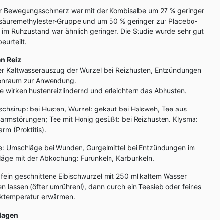
 Bewegungsschmerz war mit der Kombisalbe um 27 % geringer
insäuremethylester-Gruppe und um 50 % geringer zur Placebo-
im Ruhzustand war ähnlich geringer. Die Studie wurde sehr gut
eurteilt.
en Reiz
r Kaltwasserauszug der Wurzel bei Reizhusten, Entzündungen
enraum zur Anwendung.
e wirken hustenreizlindernd und erleichtern das Abhusten.
ischsirup: bei Husten, Wurzel: gekaut bei Halsweh, Tee aus
armstörungen; Tee mit Honig gesüßt: bei Reizhusten. Klysma:
m (Proktitis).
: Umschläge bei Wunden, Gurgelmittel bei Entzündungen im
äge mit der Abkochung: Furunkeln, Karbunkeln.
 fein geschnittene Eibischwurzel mit 250 ml kaltem Wasser
n lassen (öfter umrühren!), dann durch ein Teesieb oder feines
nktemperatur erwärmen.
 Magen