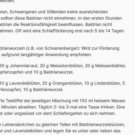
 werden.
ahren, Schwangeren und Stillenden keine ausreichenden
sollten diese Baldrian nicht einnehmen. In den ersten Stunden
drian die Reaktionsfähigkeit beeinflussen. Baldrian nicht
ehmen. Oft wird eine Schlafförderung erst nach 5 bis 14 Tagen
ldrianwurzeln
(z.B. von Schoenenberger)
:
Wird zur Förderung
ch aufgrund langjähriger Anwendung empfohlen.
 30 g Johanniskraut, 20 g Weissdornblüten, 20 g Melissenblätter,
opfenzapfen und 10 g Baldrianwurzel.
10 g Lavendelblüten, 20 g Orangenblüten, 10 g Lindenblüten, 5
pfenzapfen, 10 g Baldrianwurzel.
fte Teelöffel der jeweiligen Mischung mit 150 ml heissem Wasser
Minuten abseihen. Täglich 2- bis 3-mal eine Tasse trinken. Eine
st oder ungesüsst vor dem Schlafengehen zu sich nehmen.
in Leinensäckchen zu gleichen Teilen mit Baldrianwurzelstücken,
t und Lavendelblüten und legen Sie es unter oder neben das