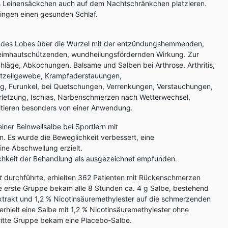
s Leinensäckchen auch auf dem Nachtschränkchen platzieren.
ringen einen gesunden Schlaf.
l des Lobes über die Wurzel mit der entzündungshemmenden,
imhautschützenden, wundheilungsfördernden Wirkung. Zur
ge, Abkochungen, Balsame und Salben bei Arthrose, Arthritis,
tzellgewebe, Krampfaderstauungen,
, Furunkel, bei Quetschungen, Verrenkungen, Verstauchungen,
letzung, Ischias, Narbenschmerzen nach Wetterwechsel,
fitieren besonders von einer Anwendung.
einer Beinwellsalbe bei Sportlern mit
. Es wurde die Beweglichkeit verbessert, eine
ne Abschwellung erzielt.
chkeit der Behandlung als ausgezeichnet empfunden.
t
durchführte, erhielten 362 Patienten mit Rückenschmerzen
e erste Gruppe bekam alle 8 Stunden ca. 4 g Salbe, bestehend
xtrakt und 1,2 % Nicotinsäuremethylester auf die schmerzenden
erhielt eine Salbe mit 1,2 % Nicotinsäuremethylester ohne
ritte Gruppe bekam eine Placebo-Salbe.