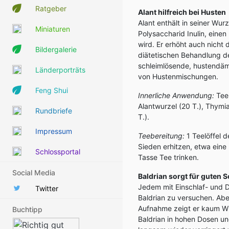
Ratgeber
Alant hilfreich bei Husten
Alant enthält in seiner Wu
Miniaturen
Polysaccharid Inulin, eine
wird. Er erhöht auch nicht 
Bildergalerie
diätetischen Behandlung de
schleimlösende, hustendämp
Länderporträts
von Hustenmischungen.
Feng Shui
Innerliche Anwendung:
Tee 
Alantwurzel (20 T.), Thymi
Rundbriefe
T.).
Impressum
Teebereitung:
1 Teelöffel 
Sieden erhitzen, etwa eine
Schlossportal
Tasse Tee trinken.
Social Media
Baldrian sorgt für guten S
Jedem mit Einschlaf- und 
Twitter
Baldrian zu versuchen. Aber
Aufnahme zeigt er kaum Wi
Buchtipp
Baldrian in hohen Dosen u