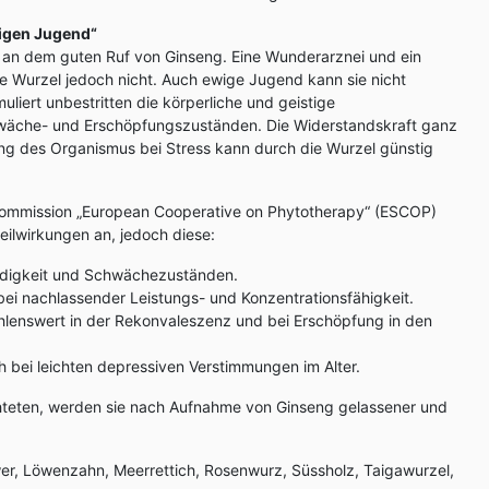
igen Jugend“
n an dem guten Ruf von Ginseng. Eine Wunderarznei und ein
ische Wurzel jedoch nicht. Auch ewige Jugend kann sie nicht
liert unbestritten die körperliche und geistige
hwäche- und Erschöpfungszuständen. Die Widerstandskraft ganz
ng des Organismus bei Stress kann durch die Wurzel günstig
kommission „European Cooperative on Phytotherapy“ (ESCOP)
eilwirkungen an, jedoch diese:
üdigkeit und Schwächezuständen.
bei nachlassender Leistungs- und Konzentrationsfähigkeit.
hlenswert in der Rekonvaleszenz und bei Erschöpfung in den
ich bei leichten depressiven Verstimmungen im Alter.
hteten, werden sie nach Aufnahme von Ginseng gelassener und
er, Löwenzahn, Meerrettich, Rosenwurz, Süssholz, Taigawurzel,