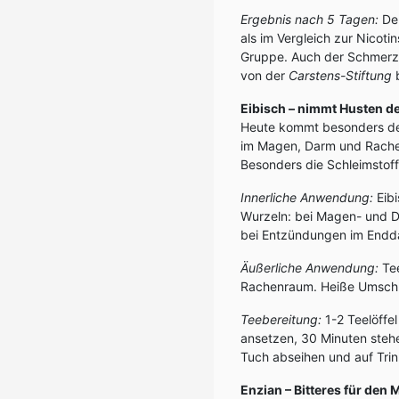
Ergebnis nach 5 Tagen:
Der
als im Vergleich zur Nicot
Gruppe. Auch der Schmerz 
von der
Carstens-Stiftung
b
Eibisch – nimmt Husten d
Heute kommt besonders de
im Magen, Darm und Rach
Besonders die Schleimstoff
Innerliche Anwendung:
Eib
Wurzeln: bei Magen- und D
bei Entzündungen im Enddar
Äußerliche Anwendung:
Tee
Rachenraum. Heiße Umschl
Teebereitung:
1-2 Teelöffel
ansetzen, 30 Minuten stehe
Tuch abseihen und auf Tri
Enzian – Bitteres für den