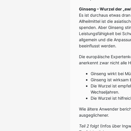
Ginseng – Wurzel der „ew
Es ist durchaus etwas dra
Allheilmittel ist die asiat
spenden. Aber Ginseng stimu
Leistungsfähigkeit bei Sc
allgemein und die Anpassu
beeinflusst werden.
Die europäische Experten
anerkennt zwar nicht alle H
Ginseng wirkt bei M
Ginseng ist wirksam 
Die Wurzel ist empfe
Wechseljahren.
Die Wurzel ist hilfre
Wie ältere Anwender beric
ausgeglichener.
Teil 2 folgt
(Infos über Ingw