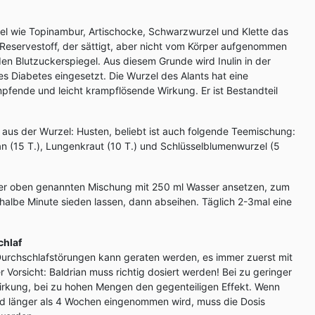
rzel wie Topinambur, Artischocke, Schwarzwurzel und Klette das
n Reservestoff, der sättigt, aber nicht vom Körper aufgenommen
den Blutzuckerspiegel. Aus diesem Grunde wird Inulin in der
s Diabetes eingesetzt. Die Wurzel des Alants hat eine
fende und leicht krampflösende Wirkung. Er ist Bestandteil
aus der Wurzel: Husten, beliebt ist auch folgende Teemischung:
an (15 T.), Lungenkraut (10 T.) und Schlüsselblumenwurzel (5
der oben genannten Mischung mit 250 ml Wasser ansetzen, zum
 halbe Minute sieden lassen, dann abseihen. Täglich 2-3mal eine
chlaf
Durchschlafstörungen kann geraten werden, es immer zuerst mit
 Vorsicht: Baldrian muss richtig dosiert werden! Bei zu geringer
rkung, bei zu hohen Mengen den gegenteiligen Effekt. Wenn
nd länger als 4 Wochen eingenommen wird, muss die Dosis