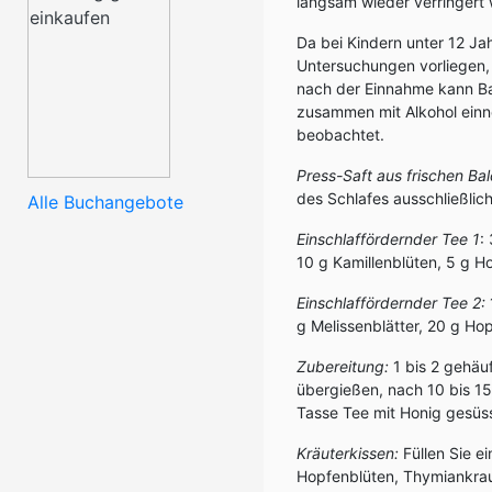
langsam wieder verringert
Da bei Kindern unter 12 J
Untersuchungen vorliegen, 
nach der Einnahme kann Bal
zusammen mit Alkohol einn
beobachtet.
Press-Saft aus frischen Ba
des Schlafes ausschließli
Alle Buchangebote
Einschlaffördernder Tee 1
:
10 g Kamillenblüten, 5 g H
Einschlaffördernder Tee 2:
g Melissenblätter, 20 g Ho
Zubereitung:
1 bis 2 gehäu
übergießen, nach 10 bis 15 
Tasse Tee mit Honig gesüs
Kräuterkissen:
Füllen Sie e
Hopfenblüten, Thymiankrau