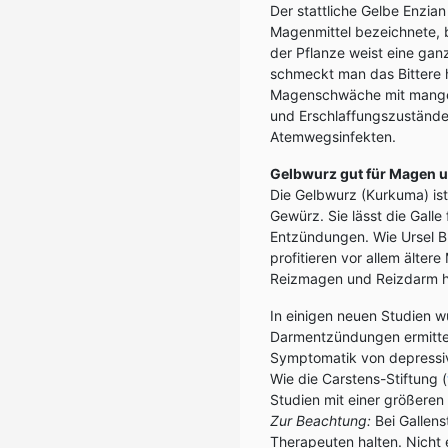
Der stattliche Gelbe Enzia
Magenmittel bezeichnete, b
der Pflanze weist eine gan
schmeckt man das Bittere 
Magenschwäche mit mangel
und Erschlaffungszustände
Atemwegsinfekten.
Gelbwurz gut für Magen 
Die Gelbwurz (Kurkuma) ist
Gewürz. Sie lässt die Galle
Entzündungen. Wie Ursel Bü
profitieren vor allem älte
Reizmagen und Reizdarm h
In einigen neuen Studien w
Darmentzündungen ermittel
Symptomatik von depressiv
Wie die Carstens-Stiftung (
Studien mit einer größere
Zur Beachtung:
Bei Gallen
Therapeuten halten. Nicht