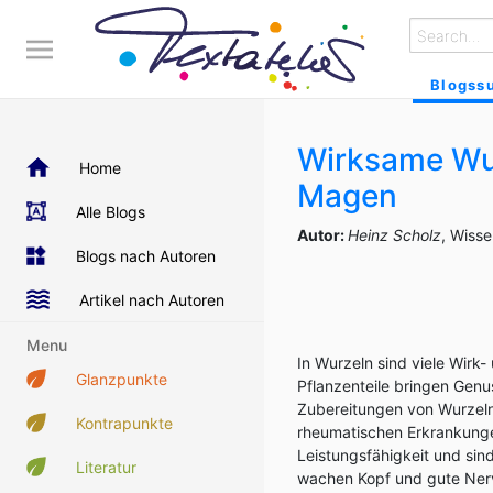
Blogss
Wirksame Wurz
Home
Magen
Alle Blogs
Autor:
Heinz Scholz
, Wiss
Blogs nach Autoren
Artikel nach Autoren
Menu
In Wurzeln sind viele Wirk-
Glanzpunkte
Pflanzenteile bringen Genu
Zubereitungen von Wurzeln
Kontrapunkte
rheumatischen Erkrankungen
Leistungsfähigkeit und sind
Literatur
wachen Kopf und gute Nerven