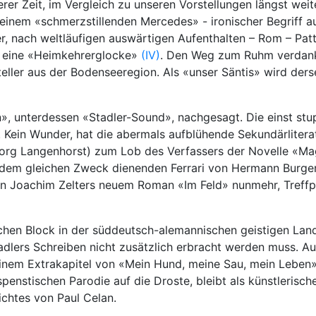
erer Zeit, im Vergleich zu unseren Vorstellungen längst w
t einem «schmerzstillenden Mercedes» - ironischer Begriff a
 nach weltläufigen auswärtigen Aufenthalten – Rom – Patt
es eine «Heimkehrerglocke»
(IV)
. Den Weg zum Ruhm verdankt
teller aus der Bodenseeregion. Als «unser Säntis» wird ders
», unterdessen «Stadler-Sound», nachgesagt. Die einst st
Kein Wunder, hat die abermals aufblühende Sekundärliteratu
rg Langenhorst) zum Lob des Verfassers der Novelle «Ma
 dem gleichen Zweck dienenden Ferrari von Hermann Burge
d in Joachim Zelters neuem Roman «Im Feld» nunmehr, Treff
hen Block in der süddeutsch-alemannischen geistigen Lands
dlers Schreiben nicht zusätzlich erbracht werden muss. Auc
n einem Extrakapitel von «Mein Hund, meine Sau, mein Lebe
penstischen Parodie auf die Droste, bleibt als künstlerisc
chtes von Paul Celan.