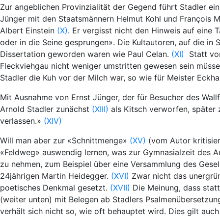
Zur angeblichen Provinzialität der Gegend führt Stadler ei
Jünger mit den Staatsmännern Helmut Kohl und François Mit
Albert Einstein
(X)
. Er vergisst nicht den Hinweis auf eine
oder in die Seine gesprungen». Die Kultautoren, auf die 
Dissertation geworden waren wie Paul Celan.
(XI)
Statt von
Fleckviehgau nicht weniger umstritten gewesen sein müsse
Stadler die Kuh vor der Milch war, so wie für Meister Eck
Mit Ausnahme von Ernst Jünger, der für Besucher des Wallf
Arnold Stadler zunächst
(XIII)
als Kitsch verworfen, später 
verlassen.»
(XIV)
Will man aber zur «Schnittmenge»
(XV)
(vom Autor kritisi
«Feldweg» auswendig lernen, was zur Gymnasialzeit des Au
zu nehmen, zum Beispiel über eine Versammlung des Gesell
24jährigen Martin Heidegger.
(XVI)
Zwar nicht das unergrün
poetisches Denkmal gesetzt.
(XVII)
Die Meinung, dass statt
(weiter unten) mit Belegen ab Stadlers Psalmenübersetzung
verhält sich nicht so, wie oft behauptet wird. Dies gilt a