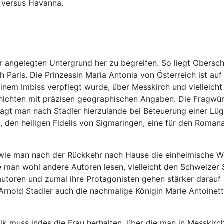
 versus Havanna.
er angelegten Untergrund her zu begreifen. So liegt Ober
 Paris. Die Prinzessin Maria Antonia von Österreich ist a
inem Imbiss verpflegt wurde, über Messkirch und vielleich
hichten mit präzisen geographischen Angaben. Die Fragwürd
sagt man nach Stadler hierzulande bei Beteuerung einer Lüg
, den heiligen Fidelis von Sigmaringen, eine für den Romana
 wie man nach der Rückkehr nach Hause die einheimische We
e man wohl andere Autoren lesen, vielleicht den Schweizer 
utoren und zumal ihre Protagonisten gehen stärker darauf 
it Arnold Stadler auch die nachmalige Königin Marie Antoin
tik muss indes die Frau herhalten, über die man in Messkirc