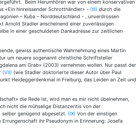
eitergeführt. Beim Herumhören war von einem konservativen
us «Ein hinreissender Schrotthändler» -
(III)
durch die
agonien – Kuba – Norddeutschland - , unverdrossen
 Arnold Stadler anscheinend einer zuverlässigen
elbe in einer geschuldeten Dankadresse zur zeitlichen
upende, gewiss authentische Wahrnehmung eines Martin
r um neuere sogenannt christliche Schriftsteller
gdalena am Grab» (2003) vernehmen wollen. Nur passt der
r
(VII)
(wie Stadler doktorierte dieser Autor über Paul
punkt Heideggerdenkmal in Freiburg, das Leiden an Zeit und
chaft» die Rede ist, wird man es mir nicht übelnehmen,
h nicht die mühselige Distanzeritis von der
n» selber genügend abgesetzt.
(IX)
Von der einstigen
he Errungenschaft ihr Pseudonym in Erinnerung: Josefa