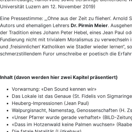
Universität Luzern am 12. November 2019)
Eine Pressestimme: „,Ohne aus der Zeit zu fliehen‘. Arnold
Autors und ehemaligen Lehrers
Dr. Pirmin Meier
. Ausgehen
der Tradition eines Johann Peter Hebel, eines Jean Paul o
Fundierung nicht mit trivialem Moralismus zu verwechseln i
und ‚freisinnlichen‘ Katholiken wie Stadler wieder lernen“, 
schmerzstillendem Furor umschreibe er poetisch die Erfahrun
Inhalt (davon werden hier zwei Kapitel präsentiert)
Vorwarnung: «Den Sound kennen wir»
Das Lokale ist das Genaue (St. Fidelis von Sigmaringe
Heuberg-Impressionen (Jean Paul)
Walpurgisnacht, Namenstag, Genossenschaften (H. Z
«Unser Pfarrer wurde gerade verhaftet» (BILD-Zeitun
«Dass im Hotzenwald keine Palmen wuchsen» (Raabe
Die fatale Natalität (Lütkehaus)