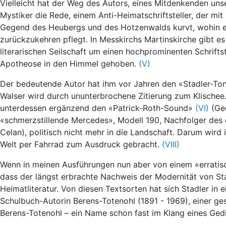
Vielleicht hat der Weg des Autors, eines Mitdenkenden uns
Mystiker die Rede, einem Anti-Heimatschriftsteller, der mi
Gegend des Heubergs und des Hotzenwalds kurvt, wohin er,
zurückzukehren pflegt. In Messkirchs Martinskirche gibt 
literarischen Seilschaft um einen hochprominenten Schrifts
Apotheose in den Himmel gehoben.
(V)
Der bedeutende Autor hat ihm vor Jahren den «Stadler-Ton
Walser wird durch ununterbrochene Zitierung zum Klischee. 
unterdessen ergänzend den «Patrick-Roth-Sound»
(VI)
(Geo
«schmerzstillende Mercedes», Modell 190, Nachfolger des
Celan), politisch nicht mehr in die Landschaft. Darum wir
Welt per Fahrrad zum Ausdruck gebracht.
(VIII)
Wenn in meinen Ausführungen nun aber von einem «erratisc
dass der längst erbrachte Nachweis der Modernität von Sta
Heimatliteratur. Von diesen Textsorten hat sich Stadler i
Schulbuch-Autorin Berens-Totenohl (1891 - 1969), einer ges
Berens-Totenohl – ein Name schon fast im Klang eines Gedi