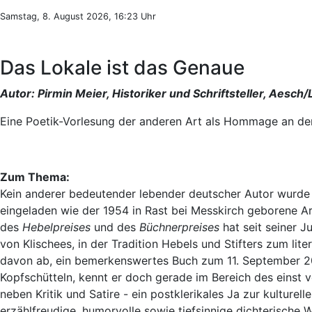
Samstag, 8. August 2026, 16:23 Uhr
Das Lokale ist das Genaue
Autor:
Pirmin Meier
, Historiker und Schriftsteller, Aesch/
Eine Poetik-Vorlesung der anderen Art als Hommage an den 
Zum Thema:
Kein anderer bedeutender lebender deutscher Autor wurde i
eingeladen wie der 1954 in Rast bei Messkirch geborene Arn
des
Hebelpreises
und des
Büchnerpreises
hat seit seiner J
von Klischees, in der Tradition Hebels und Stifters zum li
davon ab, ein bemerkenswertes Buch zum 11. September 20
Kopfschütteln, kennt er doch gerade im Bereich des einst v
neben Kritik und Satire - ein postklerikales Ja zur kultu
erzählfreudige, humorvolle sowie tiefsinnige dichterische 