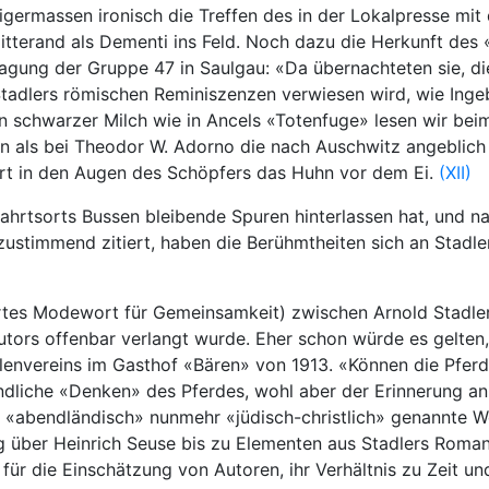
nigermassen ironisch die Treffen des in der Lokalpresse mi
terand als Dementi ins Feld. Noch dazu die Herkunft des «
 Tagung der Gruppe 47 in Saulgau: «Da übernachteten sie, di
in Stadlers römischen Reminiszenzen verwiesen wird, wie I
 schwarzer Milch wie in Ancels «Totenfuge» lesen wir beim
n als bei Theodor W. Adorno die nach Auschwitz angeblich 
hart in den Augen des Schöpfers das Huhn vor dem Ei.
(XII)
ahrtsorts Bussen bleibende Spuren hinterlassen hat, und n
zustimmend zitiert, haben die Berühmtheiten sich an Stadle
ertes Modewort für Gemeinsamkeit) zwischen Arnold Stadle
tors offenbar verlangt wurde. Eher schon würde es gelten
envereins im Gasthof «Bären» von 1913. «Können die Pferde
dliche «Denken» des Pferdes, wohl aber der Erinnerung an d
 «abendländisch» nunmehr «jüdisch-christlich» genannte Wel
 über Heinrich Seuse bis zu Elementen aus Stadlers Romane
uch für die Einschätzung von Autoren, ihr Verhältnis zu Zei