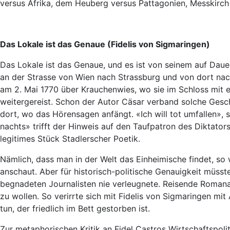
versus Afrika, dem Heuberg versus Pattagonien, Messkirch
Das Lokale ist das Genaue (Fidelis von Sigmaringen)
Das Lokale ist das Genaue, und es ist von seinem auf Dau
an der Strasse von Wien nach Strassburg und von dort nach
am 2. Mai 1770 über Krauchenwies, wo sie im Schloss mit e
weitergereist. Schon der Autor Cäsar verband solche Gesc
dort, wo das Hörensagen anfängt. «Ich will tot umfallen», 
nachts» trifft der Hinweis auf den Taufpatron des Diktators
legitimes Stück Stadlerscher Poetik.
Nämlich, dass man in der Welt das Einheimische findet, so
anschaut. Aber für historisch-politische Genauigkeit müsst
begnadeten Journalisten nie verleugnete. Reisende Romana
zu wollen. So verirrte sich mit Fidelis von Sigmaringen m
tun, der friedlich im Bett gestorben ist.
Zur metaphorischen Kritik an Fidel Castros Wirtschaftspoli