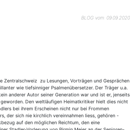
BLOG vom: 09.09.2020
n die Zentralschweiz zu Lesungen, Vorträgen und Gesprächen
lanter wie tiefsinniger Psalmenübersetzer. Der Träger u.a.
ein anderer Autor seiner Generation war und ist er, jenseits
geworden. Den weltläufigen Heimatkritiker hielt dies nicht
lers bei ihrem Erscheinen nicht nur bei Frommen
 der sich nie kirchlich vereinnahmen liess, gehören -
ückbezug auf den möglichen Reichtum, den eine
einer Stadler-Vorlesung von Pirmin Meier an der Senioren-