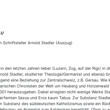
LU
Schriftsteller Arnold Stadler (Auszug)
n den letzten Jahren lieber (Luzern, Zug, auf der Rigi) i
old Stadler, studierter Theologe/Germanist und ebenso bril
ugend eine Beziehung zur Zentralschweiz, z.B. Gersau. Wie k
terarischen Chronisten der Welt um Heuberg und Hotzenwald 
01 herauszugeben. Dabei erregten nicht wenige Werke Stad
erfemten Sexus und Eros kaum Tabus. Zur Substanz Stadlers,
rellen Substanz des süddeutschen Katholizismus sowie ein R
Weltschau als Potential zum Entdecken bereithält. (Text zu 