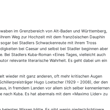
schwaben im Grenzbereich von Alt-Baden und Württemberg,
uf ihrem Weg zur Hochzeit mit dem französischen Dauphin
t sogar bei Stadlers Schwackenreute mit ihrem Tross
igkeiten bei Caesar und selbst bei Stadler beginnen aber
e. Bei Stadlers Kuba-Roman «Eines Tages, vielleicht auch
utor relevante literarische Wahrheit. Es geht dabei um ein
lt wieder mit ganz anderen, oft mehr kritischen Augen
Schillerpreisträger Hugo Loetscher (1929 – 2008), der den
aus, in fremdem Landen vor allem sich selber kennenlernen
ette nach Kuba. Es hat abermals mit dem «Maximo Lider» zu
h belegtes Wissen hätte. Es gibt wenig niederträchtigere,