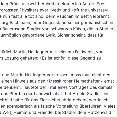
t dem Prädikat «weltberühmt» dekorierten Autors Ernst
grössten Physikers ever lived» und «oft the universe»:
e nun fast alle tot sind, beim Rauchen im Bett verbrannt
ngeborg Bachmann, oder Gegenstand seiner germanistischen
 Bauernsohn Stadler von schwarzen Kühen, die in Stadlers
unmöglich gewordene Lyrik. Sicher scheint, dass für
atürlich Martin Heidegger mit seinem «Feldweg», von
rs Losung gehalten: «Es ist schön, diese Gegend zu
r und Martin Heidegger vorstossen, muss man nicht den
, einen Hinweis aus den «Messkircher Heimatheften» ernst
 denken?», lautete der Titel eines Vortrages des damals
as Pferd in der Landwirtschaft hat Arnold Stadler ein
tbild habe für das Tier nichts übrig gehabt, werde ich
n exemplarisch als falsche Vorstellung überführen. Vieles
t und Welt, Heimat und Fremde, bei Stadler dem Hotzenwald