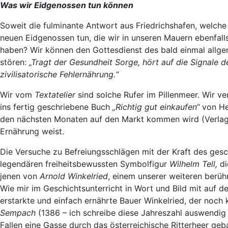
Was wir Eidgenossen tun können
Soweit die fulminante Antwort aus Friedrichshafen, welch
neuen Eidgenossen tun, die wir in unseren Mauern ebenfalls
haben? Wir können den Gottesdienst des bald einmal allgem
stören:
„Tragt der Gesundheit Sorge, hört auf die Signale 
zivilisatorische Fehlernährung.“
Wir vom
Textatelier
sind solche Rufer im Pillenmeer. Wir ve
ins fertig geschriebene Buch
„Richtig gut einkaufen“
von Hei
den nächsten Monaten auf den Markt kommen wird (Verlag Te
Ernährung weist.
Die Versuche zu Befreiungsschlägen mit der Kraft des gesc
legendären freiheitsbewussten Symbolfigur
Wilhelm Tell,
di
jenen von
Arnold Winkelried
, einem unserer weiteren berüh
Wie mir im Geschichtsunterricht in Wort und Bild mit auf 
erstarkte und einfach ernährte Bauer Winkelried, der noch
Sempach
(1386 – ich schreibe diese Jahreszahl auswendig 
Fallen eine Gasse durch das österreichische Ritterheer ge