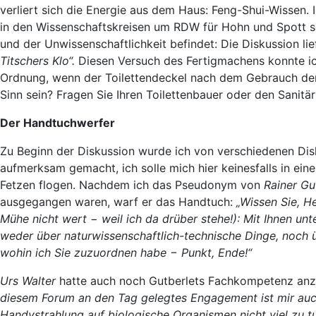
verliert sich die Energie aus dem Haus: Feng-Shui-Wissen. I
in den Wissenschaftskreisen um RDW für Hohn und Spott sor
und der Unwissenschaftlichkeit befindet: Die Diskussion l
Titschers Klo“.
Diesen Versuch des Fertigmachens konnte ic
Ordnung, wenn der Toilettendeckel nach dem Gebrauch de
Sinn sein? Fragen Sie Ihren Toilettenbauer oder den Sanitär
Der Handtuchwerfer
Zu Beginn der Diskussion wurde ich von verschiedenen Dis
aufmerksam gemacht, ich solle mich hier keinesfalls in ein
Fetzen flogen. Nachdem ich das Pseudonym von
Rainer Gu
ausgegangen waren, warf er das Handtuch:
„Wissen Sie, H
Mühe nicht wert − weil ich da drüber stehe!): Mit Ihnen unte
weder über naturwissenschaftlich-technische Dinge, noch ü
wohin ich Sie zuzuordnen habe − Punkt, Ende!“
Urs Walter
hatte auch noch Gutberlets Fachkompetenz anzuz
diesem Forum an den Tag gelegtes Engagement ist mir auch 
Handystrahlung auf biologische Organismen nicht viel zu 