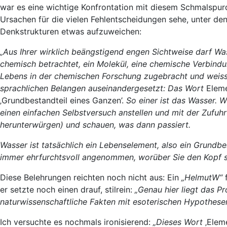
war es eine wichtige Konfrontation mit diesem Schmalspurd
Ursachen für die vielen Fehlentscheidungen sehe, unter dene
Denkstrukturen etwas aufzuweichen:
„Aus Ihrer wirklich beängstigend engen Sichtweise darf Wass
chemisch betrachtet, ein Molekül, eine chemische Verbindun
Lebens in der chemischen Forschung zugebracht und weiss 
sprachlichen Belangen auseinandergesetzt: Das Wort
Elem
‚Grundbestandteil eines Ganzen’.
So einer ist das Wasser. W
einen einfachen Selbstversuch anstellen und mit der Zufuhr
herunterwürgen) und schauen, was dann passiert.
Wasser ist tatsächlich ein Lebenselement, also ein Grundb
immer ehrfurchtsvoll angenommen, worüber Sie den Kopf s
Diese Belehrungen reichten noch nicht aus: Ein
„HelmutW“
f
er setzte noch einen drauf, stilrein:
„Genau hier liegt das P
naturwissenschaftliche Fakten mit esoterischen Hypothese
Ich versuchte es nochmals ironisierend:
„Dieses Wort
‚Elem