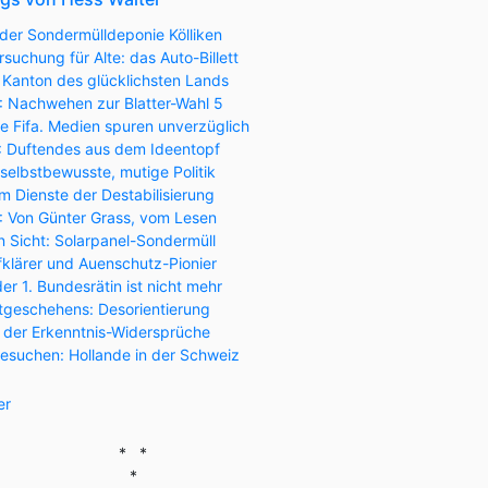
der Sondermülldeponie Kölliken
suchung für Alte: das Auto-Billett
 Kanton des glücklichsten Lands
: Nachwehen zur Blatter-Wahl 5
te Fifa. Medien spuren unverzüglich
): Duftendes aus dem Ideentopf
 selbstbewusste, mutige Politik
 Dienste der Destabilisierung
): Von Günter Grass, vom Lesen
 Sicht: Solarpanel-Sondermüll
lärer und Auenschutz-Pionier
der 1. Bundesrätin ist nicht mehr
tgeschehens: Desorientierung
h der Erkenntnis-Widersprüche
esuchen: Hollande in der Schweiz
er
* *
*