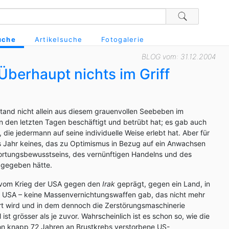
uche
Artikelsuche
Fotogalerie
BLOG vom: 31.12.2004
Überhaupt nichts im Griff
tand nicht allein aus diesem grauenvollen Seebeben im
n den letzten Tagen beschäftigt und betrübt hat; es gab auch
die jedermann auf seine individuelle Weise erlebt hat. Aber für
s Jahr keines, das zu Optimismus in Bezug auf ein Anwachsen
rtungsbewusstseins, des vernünftigen Handelns und des
 gegeben hätte.
r vom Krieg der USA gegen den
Irak
geprägt, gegen ein Land, in
 USA – keine Massenvernichtungswaffen gab, das nicht mehr
rt wird und in dem dennoch die Zerstörungsmaschinerie
 ist grösser als je zuvor. Wahrscheinlich ist es schon so, wie die
von knapp 72 Jahren an Brustkrebs verstorbene US-