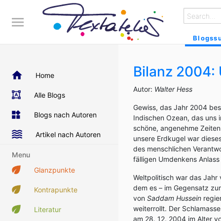
Blogss
Bilanz 2004: 
Home
Autor:
Walter Hess
Alle Blogs
Gewiss, das Jahr 2004 bes
Blogs nach Autoren
Indischen Ozean, das uns i
schöne, angenehme Zeiten, 
Artikel nach Autoren
unsere Erdkugel war diese
des menschlichen Verantwo
Menu
fälligen Umdenkens Anlass
Glanzpunkte
Weltpolitisch war das Jah
dem es – im Gegensatz zur
Kontrapunkte
von
Saddam Hussein
regie
weiterrollt. Der Schlamassel
Literatur
am 28. 12. 2004 im Alter 