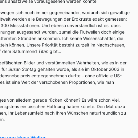
ens ansatzweise vorausgesehen werden konnte.
bewegen sich noch immer gegeneinander, wodurch sich gewaltige
tweit werden alle Bewegungen der Erdkruste exakt gemessen;
er 300 Messstationen. Und ebenso unverständlich ist es, dass
ungen ausgesandt wurden, zumal die Flutwellen doch einige
entfernten Stränden ankommen. Ich kenne Wissenschaftler, die
teln können. Unsere Priorität besteht zurzeit im Nachschauen,
auf dem Saturnmond
Titan
gibt...
 gefälschten Bilder und verstümmelten Wahrheiten, wie es in der
e für
Susan Sontag
gehalten wurde, als sie im Oktober 2003 in
densnobelpreis entgegennehmen durfte – ohne offizielle US-
es ist eine Welt der verschobenen Proportionen, wie man
ges von alledem gerade rücken können? Es wäre schon viel,
enigstens ein bisschen Hoffnung haben könnte. Den Mut dazu
men, Ihr Lebensumfeld nach Ihren Wünschen naturfreundlich zu
en.
ogs von Hess Walter