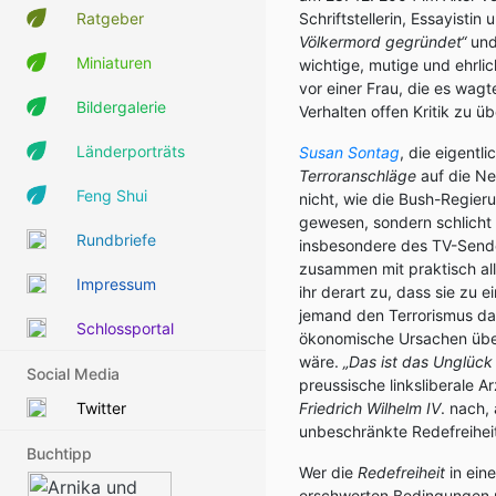
Ratgeber
Schriftstellerin, Essayistin
Völkermord gegründet“
und
Miniaturen
wichtige, mutige und ehrli
vor einer Frau, die es wagt
Bildergalerie
Verhalten offen Kritik zu ü
Länderporträts
Susan Sontag
, die eigentli
Terroranschläge
auf die Ne
Feng Shui
nicht, wie die Bush-Regieru
gewesen, sondern schlicht 
Rundbriefe
insbesondere des TV-Sen
zusammen mit praktisch all
Impressum
ihr derart zu, dass sie zu 
jemand den Terrorismus da
Schlossportal
ökonomische Ursachen übe
wäre.
„Das ist das Unglück 
Social Media
preussische linksliberale Ar
Twitter
Friedrich Wilhelm IV
. nach,
unbeschränkte Redefreiheit
Buchtipp
Wer die
Redefreiheit
in ein
erschwerten Bedingungen mö