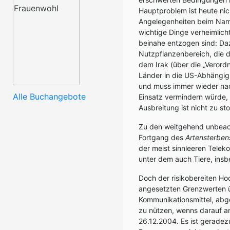
Hauptproblem ist heute nich
Angelegenheiten beim Name
wichtige Dinge verheimlich
beinahe entzogen sind: Da
Nutzpflanzenbereich, die 
dem Irak (über die „Verord
Länder in die US-Abhängigk
und muss immer wieder nac
Alle Buchangebote
Einsatz vermindern würde, h
Ausbreitung ist nicht zu st
Zu den weitgehend unbeac
Fortgang des
Artensterben
der meist sinnleeren Tele
unter dem auch Tiere, insb
Doch der risikobereiten Hoc
angesetzten Grenzwerten üb
Kommunikationsmittel, abg
zu nützen, wenns darauf 
26.12.2004. Es ist geradez