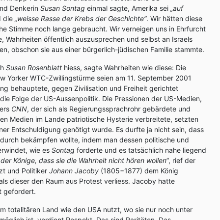
 und Denkerin
Susan Sontag
einmal sagte, Amerika sei
„auf
 die
„weisse Rasse der Krebs der Geschichte“
. Wir hätten diese
che Stimme noch lange gebraucht. Wir verneigen uns in Ehrfurcht
e, Wahrheiten öffentlich auszusprechen und selbst an Israels
ben, obschon sie aus einer bürgerlich-jüdischen Familie stammte.
ch
Susan Rosenblatt
hiess, sagte Wahrheiten wie diese: Die
w Yorker WTC-Zwillingstürme seien am 11. September 2001
ng behauptete, gegen Zivilisation und Freiheit gerichtet
die Folge der US-Aussenpolitik. Die Pressionen der US-Medien,
ders
CNN
, der sich als Regierungssprachrohr gebärdete und
en Medien im Lande patriotische Hysterie verbreitete, setzten
einer Entschuldigung genötigt wurde. Es durfte ja nicht sein, dass
durch bekämpfen wollte, indem man dessen politische und
rwindet, wie es
Sontag
forderte und es tatsächlich nahe liegend
der Könige, dass sie die Wahrheit nicht hören wollen“
, rief der
zt und Politiker
Johann Jacoby
(1805−1877) dem König
 als dieser den Raum aus Protest verliess. Jacoby hatte
 gefordert.
em totalitären Land wie den USA nutzt, wo sie nur noch unter
glich ist, verdient Respekt. Das sind Raritäten. Das