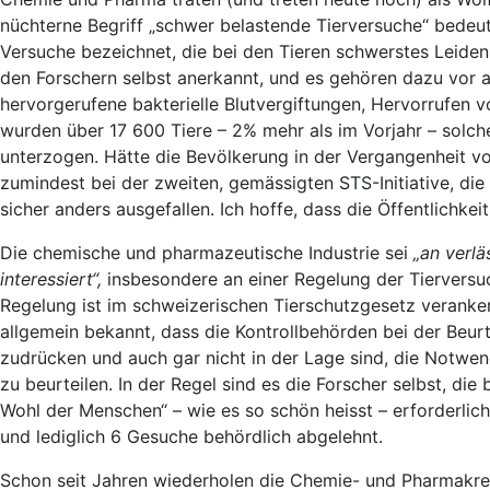
nüchterne Begriff „schwer belastende Tierversuche“ bedeut
Versuche bezeichnet, die bei den Tieren schwerstes Leide
den Forschern selbst anerkannt, und es gehören dazu vor al
hervorgerufene bakterielle Blutvergiftungen, Hervorrufen 
wurden über 17 600 Tiere – 2% mehr als im Vorjahr – solch
unterzogen. Hätte die Bevölkerung in der Vergangenheit vo
zumindest bei der zweiten, gemässigten STS-Initiative, die
sicher anders ausgefallen. Ich hoffe, dass die Öffentlichke
Die chemische und pharmazeutische Industrie sei
„an verl
interessiert“,
insbesondere an einer Regelung der Tierversu
Regelung ist im schweizerischen Tierschutzgesetz verankert,
allgemein bekannt, dass die Kontrollbehörden bei der Beur
zudrücken und auch gar nicht in der Lage sind, die Notwe
zu beurteilen. In der Regel sind es die Forscher selbst, d
Wohl der Menschen“ – wie es so schön heisst – erforderlic
und lediglich 6 Gesuche behördlich abgelehnt.
Schon seit Jahren wiederholen die Chemie- und Pharmakrei