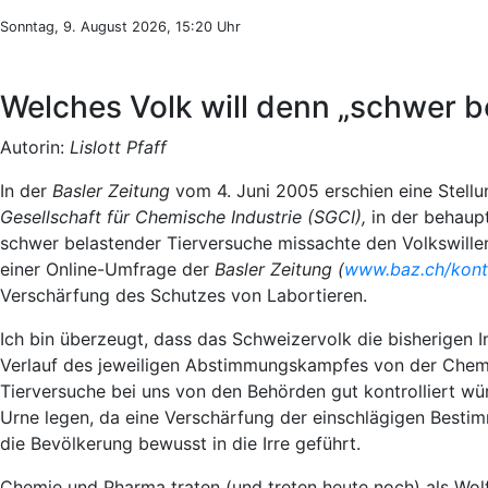
Sonntag, 9. August 2026, 15:20 Uhr
Welches Volk will denn „schwer b
Autorin:
Lislott Pfaff
In der
Basler Zeitung
vom 4. Juni 2005 erschien eine Stell
Gesellschaft für Chemische Industrie (SGCI),
in der behaupt
schwer belastender Tierversuche missachte den Volkswillen
einer Online-Umfrage der
Basler Zeitung (
www.baz.ch/kont
Verschärfung des Schutzes von Labortieren.
Ich bin überzeugt, dass das Schweizervolk die bisherigen I
Verlauf des jeweiligen Abstimmungskampfes von der Chem
Tierversuche bei uns von den Behörden gut kontrolliert wü
Urne legen, da eine Verschärfung der einschlägigen Besti
die Bevölkerung bewusst in die Irre geführt.
Chemie und Pharma traten (und treten heute noch) als Wol