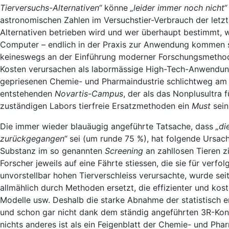
Tierversuchs-Alternativen“
könne
„leider immer noch nicht
astronomischen Zahlen im Versuchstier-Verbrauch der letzt
Alternativen betrieben wird und wer überhaupt bestimmt, 
Computer – endlich in der Praxis zur Anwendung kommen so
keineswegs an der Einführung moderner Forschungsmethoden i
Kosten verursachen als labormässige High-Tech-Anwendungen
gepriesenen Chemie- und Pharmaindustrie schlichtweg am e
entstehenden
Novartis-Campus
, der als das Nonplusultra 
zuständigen Labors tierfreie Ersatzmethoden ein
Must
sein
Die immer wieder blauäugig angeführte Tatsache, dass
„di
zurückgegangen“
sei (um runde 75 %), hat folgende Ursach
Substanz im so genannten
Screening
an zahllosen Tieren z
Forscher jeweils auf eine Fährte stiessen, die sie für verfo
unvorstellbar hohen Tierverschleiss verursachte, wurde sei
allmählich durch Methoden ersetzt, die effizienter und ko
Modelle usw. Deshalb die starke Abnahme der statistisch 
und schon gar nicht dank dem ständig angeführten 3R-Kon
nichts anderes ist als ein Feigenblatt der Chemie- und Pha