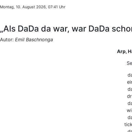
Montag, 10. August 2026, 07:41 Uhr
„Als DaDa da war, war DaDa schon
Autor:
Emil Baschnonga
Arp, 
Se
da
ei
da
dr
da
wi
da
tic
da