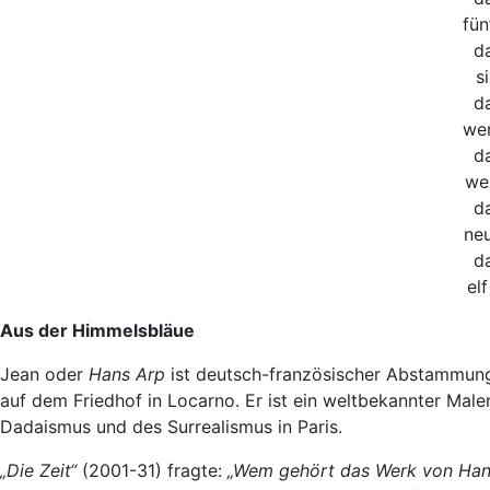
fün
da
s
da
wen
da
wen
da
neu
da
elf
Aus der Himmelsbläue
Jean oder
Hans Arp
ist deutsch-französischer Abstammung 
auf dem Friedhof in Locarno. Er ist ein weltbekannter Male
Dadaismus und des Surrealismus in Paris.
„Die Zeit“
(2001-31) fragte:
„Wem gehört das Werk von Han