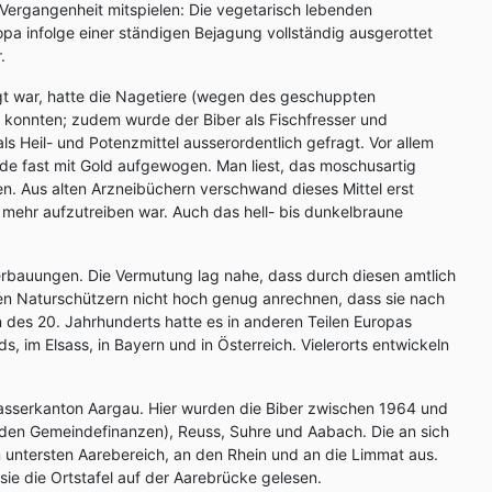
Vergangenheit mitspielen: Die vegetarisch lebenden
pa infolge einer ständigen Bejagung vollständig ausgerottet
.
gt war, hatte die Nagetiere (wegen des geschuppten
 konnten; zudem wurde der Biber als Fischfresser und
ls Heil- und Potenzmittel ausserordentlich gefragt. Vor allem
de fast mit Gold aufgewogen. Man liest, das moschusartig
n. Aus alten Arzneibüchern verschwand dieses Mittel erst
 mehr aufzutreiben war. Auch das hell- bis dunkelbraune
rbauungen. Die Vermutung lag nahe, dass durch diesen amtlich
den Naturschützern nicht hoch genug anrechnen, dass sie nach
 des 20. Jahrhunderts hatte es in anderen Teilen Europas
, im Elsass, in Bayern und in Österreich. Vielerorts entwickeln
Wasserkanton Aargau. Hier wurden die Biber zwischen 1964 und
s den Gemeindefinanzen), Reuss, Suhre und Aabach. Die an sich
 untersten Aarebereich, an den Rhein und an die Limmat aus.
sie die Ortstafel auf der Aarebrücke gelesen.