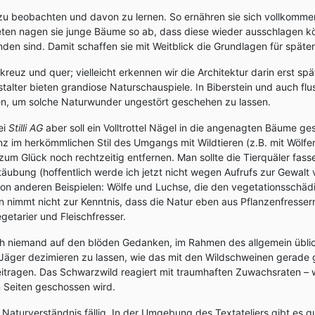
 zu beobachten und davon zu lernen. So ernähren sie sich vollkommen
ten nagen sie junge Bäume so ab, dass diese wieder ausschlagen kö
en sind. Damit schaffen sie mit Weitblick die Grundlagen für späte
reuz und quer; vielleicht erkennen wir die Architektur darin erst sp
alter bieten grandiose Naturschauspiele. In Biberstein und auch fl
n, um solche Naturwunder ungestört geschehen zu lassen.
ei
Stilli AG
aber soll ein Volltrottel Nägel in die angenagten Bäume ge
z im herkömmlichen Stil des Umgangs mit Wildtieren (z.B. mit Wölfe
zum Glück noch rechtzeitig entfernen. Man sollte die Tierquäler fass
äubung (hoffentlich werde ich jetzt nicht wegen Aufrufs zur Gewalt 
von anderen Beispielen: Wölfe und Luchse, die den vegetationsschä
immt nicht zur Kenntnis, dass die Natur eben aus Pflanzenfressern 
getarier und Fleischfresser.
h niemand auf den blöden Gedanken, im Rahmen des allgemein übli
äger dezimieren zu lassen, wie das mit den Wildschweinen gerade g
itragen. Das Schwarzwild reagiert mit traumhaften Zuwachsraten – w
n Seiten geschossen wird.
es Naturverständnis fällig. In der Umgebung des Textateliers gibt es