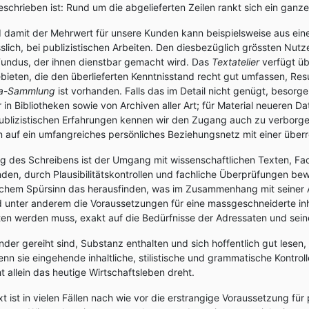
eschrieben ist: Rund um die abgelieferten Zeilen rankt sich ein ganz
d damit der Mehrwert für unsere Kunden kann beispielsweise aus ein
esslich, bei publizistischen Arbeiten. Den diesbezüglich grössten Nu
Fundus, der ihnen dienstbar gemacht wird. Das
Textatelier
verfügt üb
ieten, die den überlieferten Kenntnisstand recht gut umfassen, Resu
a-Sammlung
ist vorhanden. Falls das im Detail nicht genügt, besorg
r in Bibliotheken sowie von Archiven aller Art; für Material neueren 
publizistischen Erfahrungen kennen wir den Zugang auch zu verborg
n auf ein umfangreiches persönliches Beziehungsnetz mit einer übe
g des Schreibens ist der Umgang mit wissenschaftlichen Texten, Facha
en, durch Plausibilitätskontrollen und fachliche Überprüfungen bew
tischem Spürsinn das herausfinden, was im Zusammenhang mit seine
ind unter anderem die Voraussetzungen für eine massgeschneiderte inh
ten werden muss, exakt auf die Bedürfnisse der Adressaten und sei
nder gereiht sind, Substanz enthalten und sich hoffentlich gut lesen
 sie eingehende inhaltliche, stilistische und grammatische Kontrol
 allein das heutige Wirtschaftsleben dreht.
t ist in vielen Fällen nach wie vor die erstrangige Voraussetzung für 