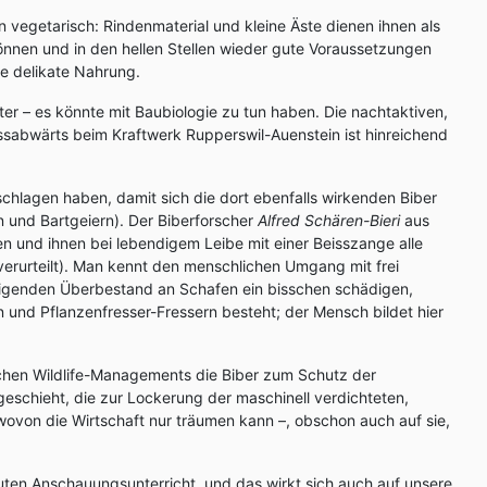
 vegetarisch: Rindenmaterial und kleine Äste dienen ihnen als
nnen und in den hellen Stellen wieder gute Voraussetzungen
re delikate Nahrung.
äter – es könnte mit Baubiologie zu tun haben. Die nachtaktiven,
ussabwärts beim Kraftwerk Rupperswil-Auenstein ist hinreichend
schlagen haben, damit sich die dort ebenfalls wirkenden Biber
n und Bartgeiern). Der Biberforscher
Alfred Schären-Bieri
aus
en und ihnen bei lebendigem Leibe mit einer Beisszange alle
verurteilt). Man kennt den menschlichen Umgang mit frei
digenden Überbestand an Schafen ein bisschen schädigen,
und Pflanzenfresser-Fressern besteht; der Mensch bildet hier
chen Wildlife-Managements die Biber zum Schutz der
eschieht, die zur Lockerung der maschinell verdichteten,
ovon die Wirtschaft nur träumen kann –, obschon auch auf sie,
 guten Anschauungsunterricht, und das wirkt sich auch auf unsere