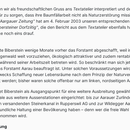
en wir als freundschaftlichen Gruss ans
Textatelier
interpretiert und 
zu sorgen, dass ihre Baumfällarbeit nicht als Naturzerstörung missi
"Aargauer Zeitung"
hat am 4. Februar 2003 unseren entsprechenden Au
bersteiner Dorfziitig"
, die den Bericht aus dem
Textatelier
ebenfalls h
e noch eins drauf.
 Biberstein wenige Monate vorher das Forstamt abgeschafft, weil i
genwald weit vorzuziehen, ökologisch attraktiver und zudem rentable
während seiner Arbeitszeit betreten wird. So beschränkt man sich jet
Forstamt Aarau beauftragt ist. Unter solchen Voraussetzungen wird in
wecks Schaffung neuer Lebensräume nach dem Prinzip der Naturver
t werden; bisher waren solche offenbar nur am linken, nordseitigen A
t Biberstein als Ausgangspunkt für eine weitere Ausbreitung gewählt
ale aus weitere Aussenstationen eingerichtet: bis zur Aarauer Zurlin
 versandenden Steinerkanal in Rupperswil AG und zur Wildegger Aare
undliche Haltung einer Bevölkerung haben – denn wer die freie Wahl ha
enommen wird.
gung