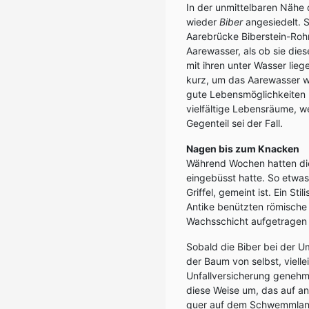
In der unmittelbaren Nähe
wieder
Biber
angesiedelt. S
Aarebrücke Biberstein-Roh
Aarewasser, als ob sie die
mit ihren unter Wasser lie
kurz, um das Aarewasser we
gute Lebensmöglichkeiten (
vielfältige Lebensräume, w
Gegenteil sei der Fall.
Nagen bis zum Knacken
Während Wochen hatten die 
eingebüsst hatte. So etwas 
Griffel, gemeint ist. Ein S
Antike benützten römische
Wachsschicht aufgetragen wa
Sobald die Biber bei der Um
der Baum von selbst, vielle
Unfallversicherung genehmi
diese Weise um, das auf a
quer auf dem Schwemmlan