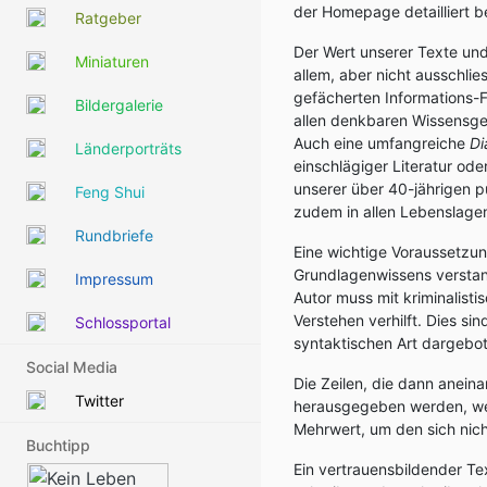
der Homepage detailliert b
Ratgeber
Der Wert unserer Texte un
Miniaturen
allem, aber nicht ausschli
gefächerten Informations-
Bildergalerie
allen denkbaren Wissensgeb
Auch eine umfangreiche
Di
Länderporträts
einschlägiger Literatur ode
unserer über 40-jährigen 
Feng Shui
zudem in allen Lebenslage
Rundbriefe
Eine wichtige Voraussetzun
Grundlagenwissens verstand
Impressum
Autor muss mit kriminalis
Verstehen verhilft. Dies s
Schlossportal
syntaktischen Art dargebo
Social Media
Die Zeilen, die dann aneina
Twitter
herausgegeben werden, wenn
Mehrwert, um den sich nicht
Buchtipp
Ein vertrauensbildender Tex