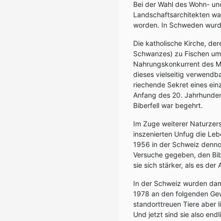
Bei der Wahl des Wohn- un
Landschaftsarchitekten war
worden. In Schweden wurde 
Die katholische Kirche, d
Schwanzes) zu Fischen umfu
Nahrungskonkurrent des M
dieses vielseitig verwendb
riechende Sekret eines ein
Anfang des 20. Jahrhundert
Biberfell war begehrt.
Im Zuge weiterer Naturzer
inszenierten Unfug die Leb
1956 in der Schweiz dennoc
Versuche gegeben, den Biber
sie sich stärker, als es der
In der Schweiz wurden dama
1978 an den folgenden Gewä
standorttreuen Tiere aber 
Und jetzt sind sie also en