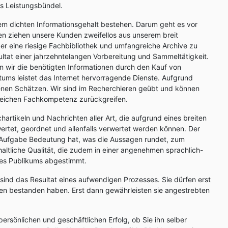
es Leistungsbündel.
em dichten Informationsgehalt bestehen. Darum geht es vor
tzen ziehen unsere Kunden zweifellos aus unserem breit
er eine riesige Fachbibliothek und umfangreiche Archive zu
ltat einer jahrzehntelangen Vorbereitung und Sammeltätigkeit.
en wir die benötigten Informationen durch den Kauf von
Datums leistet das Internet hervorragende Dienste. Aufgrund
enen Schätzen. Wir sind im Recherchieren geübt und können
rreichen Fachkompetenz zurückgreifen.
rtikeln und Nachrichten aller Art, die aufgrund eines breiten
ertet, geordnet und allenfalls verwertet werden können. Der
r Aufgabe Bedeutung hat, was die Aussagen rundet, zum
altliche Qualität, die zudem in einer angenehmen sprachlich-
nes Publikums abgestimmt.
, sind das Resultat eines aufwendigen Prozesses. Sie dürfen erst
len bestanden haben. Erst dann gewährleisten sie angestrebten
persönlichen und geschäftlichen Erfolg, ob Sie ihn selber