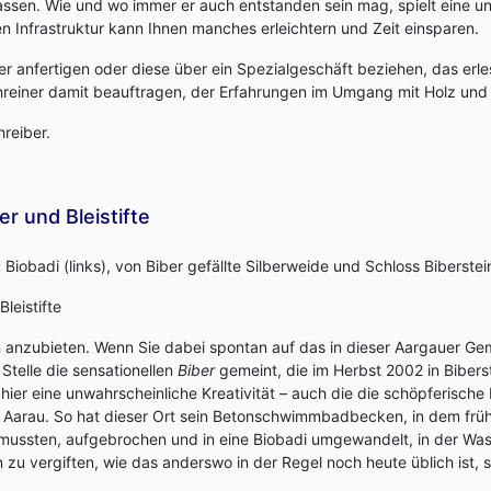
assen. Wie und wo immer er auch entstanden sein mag, spielt eine un
n Infrastruktur kann Ihnen manches erleichtern und Zeit einsparen.
er anfertigen oder diese über ein Spezialgeschäft beziehen, das e
reiner damit beauftragen, der Erfahrungen im Umgang mit Holz und 
hreiber.
er und Bleistifte
:
Biobadi (links), von Biber gefällte Silberweide und Schloss Biberstei
Bleistifte
 anzubieten. Wenn Sie dabei spontan auf das in dieser Aargauer Ge
 Stelle die sensationellen
Biber
gemeint, die im Herbst 2002 in Bibe
hier eine unwahrscheinliche Kreativität – auch die die schöpferische 
 Aarau. So hat dieser Ort sein Betonschwimmbadbecken, in dem früh
ussten, aufgebrochen und in eine Biobadi umgewandelt, in der Was
n zu vergiften, wie das anderswo in der Regel noch heute üblich ist,