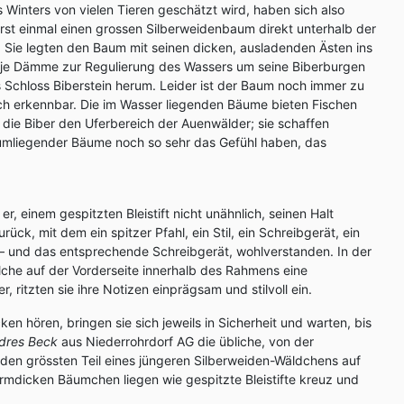
inters von vielen Tieren geschätzt wird, haben sich also
rst einmal einen grossen Silberweidenbaum direkt unterhalb der
 Sie legten den Baum mit seinen dicken, ausladenden Ästen ins
it je Dämme zur Regulierung des Wassers um seine Biberburgen
 Schloss Biberstein herum. Leider ist der Baum noch immer zu
ich erkennbar. Die im Wasser liegenden Bäume bieten Fischen
die Biber den Uferbereich der Auenwälder; sie schaffen
erumliegender Bäume noch so sehr das Gefühl haben, das
einem gespitzten Bleistift nicht unähnlich, seinen Halt
urück, mit dem ein spitzer Pfahl, ein Stil, ein Schreibgerät, ein
ügt – und das entsprechende Schreibgerät, wohlverstanden. In der
che auf der Vorderseite innerhalb des Rahmens eine
 ritzten sie ihre Notizen einprägsam und stilvoll ein.
n hören, bringen sie sich jeweils in Sicherheit und warten, bis
dres Beck
aus Niederrohrdorf AG die übliche, von der
den grössten Teil eines jüngeren Silberweiden-Wäldchens auf
dicken Bäumchen liegen wie gespitzte Bleistifte kreuz und