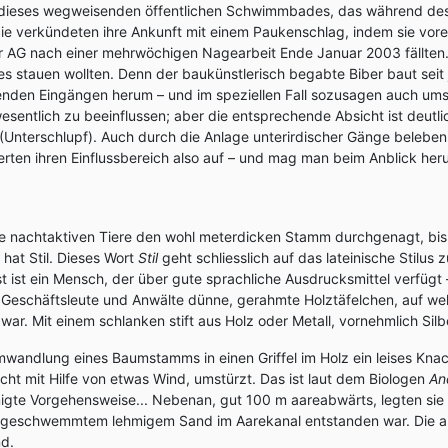
 dieses wegweisenden öffentlichen Schwimmbades, das während des W
ie verkündeten ihre Ankunft mit einem Paukenschlag, indem sie vore
r AG nach einer mehrwöchigen Nagearbeit Ende Januar 2003 fällten.
ses stauen wollten. Denn der baukünstlerisch begabte Biber baut se
genden Eingängen herum – und im speziellen Fall sozusagen auch ums
sentlich zu beeinflussen; aber die entsprechende Absicht ist deutl
Unterschlupf). Auch durch die Anlage unterirdischer Gänge beleben 
erten ihren Einflussbereich also auf – und mag man beim Anblick h
nachtaktiven Tiere den wohl meterdicken Stamm durchgenagt, bis er, 
hat Stil. Dieses Wort
Stil
geht schliesslich auf das lateinische Stilus z
tilist ist ein Mensch, der über gute sprachliche Ausdrucksmittel verf
 Geschäftsleute und Anwälte dünne, gerahmte Holztäfelchen, auf wel
r. Mit einem schlanken stift aus Holz oder Metall, vornehmlich Silber,
wandlung eines Baumstamms in einen Griffel im Holz ein leises Knacke
icht mit Hilfe von etwas Wind, umstürzt. Das ist laut dem Biologen
An
gte Vorgehensweise... Nebenan, gut 100 m aareabwärts, legten sie 
ngeschwemmtem lehmigem Sand im Aarekanal entstanden war. Die arm
d.