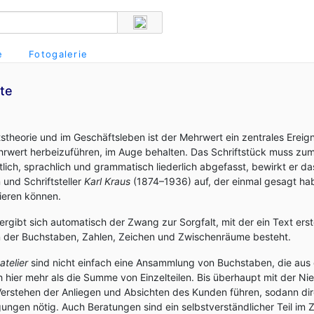
e
Fotogalerie
te
stheorie und im Geschäftsleben ist der Mehrwert ein zentrales Ereign
rwert herbeizuführen, im Auge behalten. Das Schriftstück muss zum B
ltlich, sprachlich und grammatisch liederlich abgefasst, bewirkt er d
 und Schriftsteller
Karl Kraus
(1874–1936) auf, der einmal gesagt hab
ieren können.
ergibt sich automatisch der Zwang zur Sorgfalt, mit der ein Text er
en der Buchstaben, Zahlen, Zeichen und Zwischenräume besteht.
atelier
sind nicht einfach eine Ansammlung von Buchstaben, die aus 
 hier mehr als die Summe von Einzelteilen. Bis überhaupt mit der Ni
rstehen der Anliegen und Absichten des Kunden führen, sodann dire
ungen nötig. Auch Beratungen sind ein selbstverständlicher Teil im 