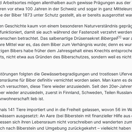
d Arbeitsortes mögen allenthalben auch gewisse Prägungen aus der 
en vor etwa 100 Jahren in der Schweiz und sogar in ganz Mitteleuro
der Biber 1873 unter Schutz gestellt, als er bereits ausgerottet war
eren Geschichte kaum von einem besonderen Naturverständnis geprä
nktioniert, damit sie auch während der Fastenzeit verzehrt werden
[1]
enschen betrachtet. Das salbenartige Drüsensekret
Bibergeil
war a
are Mittel war es, das dem Biber zum Verhängnis wurde; denn es wur
zigen Bibers habe früher dem Jahresgehalt eines Knechts entsproche
s, nicht etwa aus Gründen des Biberschutzes, sondern weil es nicht
störungen folgten die Gewässerbegradigungen und trostlosen Uferve
ensräume für Biber definitiv vernichtet worden seien. Man kann es 
h versuchten, diese Tiere wieder anzusiedeln. Seit den 20er-Jahren
 wieder anzusiedeln, zuerst in Finnland, Schweden, Teilen Russlands
 Anwohnerschaft lieb ist.
ls 141 Tiere importiert und in die Freiheit gelassen, wovon 56 im 
ssern ausgesetzt: An Aare (bei Biberstein mit finanzieller Hilfe au
liessen sich ihren Lebensraum nicht vorschreiben und wanderten zum
dlich nach Biberstein und Umgebung zurückgekehrt – vielleicht haben 