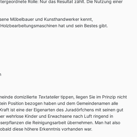
tergeordnete Rolle: Nur das Resultat zählt. Die Nutzung einer
rlesene Möbelbauer und Kunsthandwerker kennt,
Holzbearbeitungsmaschinen hat und sein Bestes gibt.
n
meinde domizilierte
Textatelier
tippen, liegen Sie im Prinzip nicht
rstein Position bezogen haben und dem Gemeindenamen alle
Kraft ist eine der Eigenarten des Juradörfchens mit seinen gut
er wehrlose Kinder und Erwachsene nach Luft ringend in
serpflanzen die Reinigungsarbeit übernehmen. Man hat also
 sobald diese höhere Erkenntnis vorhanden war.