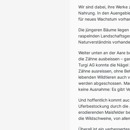
Wir sind dabei, ihre Werke
Nahrung. In den Auengebie
für neues Wachstum vorhand
Die jüngeren Bäume liegen k
raspelnden Landschaftsgest
Naturverständnis vorhande
Weiter unten an der Aare b
die Zähne ausbeissen – gan
Turgi AG konnte die Nägel 
Zähne ausreissen, ohne Bet
lebenden Wildtieren auch 
werden abgeschossen. Man n
keine Ausnahme: Es gibt Ve
Und hoffentlich kommt auc
Uferbestockung durch die J
erodierenden Maisfelder be
die Wildschweine, von alle
Überall ist ein verbessert