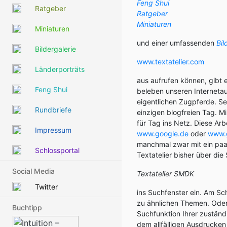
Feng Shui
Ratgeber
Ratgeber
Miniaturen
Miniaturen
und einer umfassenden
Bil
Bildergalerie
www.textatelier.com
Länderporträts
aus aufrufen können, gibt 
Feng Shui
beleben unseren Internetau
eigentlichen Zugpferde. Se
Rundbriefe
einzigen blogfreien Tag. 
für Tag ins Netz. Diese A
Impressum
www.google.de
oder
www.
manchmal zwar mit ein paa
Schlossportal
Textatelier bisher über di
Social Media
Textatelier SMDK
Twitter
ins Suchfenster ein. Am Sc
zu ähnlichen Themen. Oder
Buchtipp
Suchfunktion Ihrer zustän
dem allfälligen Ausdrucken 