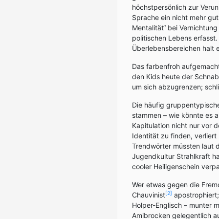
höchstpersönlich zur Veru
Sprache ein nicht mehr gu
Mentalität“ bei Vernichtung 
politischen Lebens erfasst
Überlebensbereichen halt 
Das farbenfroh aufgemach
den Kids heute der Schnabel
um sich abzugrenzen; schli
Die häufig gruppentypisch
stammen – wie könnte es au
Kapitulation nicht nur vor 
Identität zu finden, verlie
Trendwörter müssten laut 
Jugendkultur Strahlkraft h
cooler Heiligenschein verpa
Wer etwas gegen die Fremdw
[2]
Chauvinist
apostrophiert;
Holper-Englisch – munter 
Amibrocken gelegentlich au