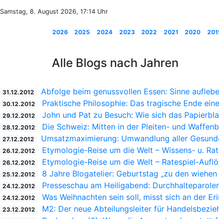
Samstag, 8. August 2026, 17:14 Uhr
2026
2025
2024
2023
2022
2021
2020
201
Alle Blogs nach Jahren
Abfolge beim genussvollen Essen: Sinne auflebe
31.12.2012
Praktische Philosophie: Das tragische Ende ein
30.12.2012
John und Pat zu Besuch: Wie sich das Papierblat
29.12.2012
Die Schweiz: Mitten in der Pleiten- und Waffen
28.12.2012
Umsatzmaximierung: Umwandlung aller Gesunde
27.12.2012
Etymologie-Reise um die Welt – Wissens- u. Rate
26.12.2012
Etymologie-Reise um die Welt – Ratespiel-Auflö
26.12.2012
8 Jahre Blogatelier: Geburtstag „zu den wiehen
25.12.2012
Presseschau am Heiligabend: Durchhalteparolen
24.12.2012
Was Weihnachten sein soll, misst sich an der Er
24.12.2012
M2: Der neue Abteilungsleiter für Handelsbezi
23.12.2012