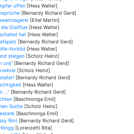
mpfer offen
[Hess Walter]
bsprüche
[Bernardy Richard Gerd]
nwahrsagerei
[Eitel Martin]
ie Gisliflue
[Hess Walter]
chaltet hat
[Hess Walter]
afspelz
[Bernardy Richard Gerd]
ilfe-Vorbild
[Hess Walter]
und steigen
[Scholz Heinz]
n uns“
[Bernardy Richard Gerd]
rsebrei
[Scholz Heinz]
teller!
[Bernardy Richard Gerd]
chtigkeit
[Hess Walter]
 ...“
[Bernardy Richard Gerd]
achten
[Baschnonga Emil]
nen Quitte
[Scholz Heinz]
Gestank
[Baschnonga Emil]
ssy Riot
[Bernardy Richard Gerd]
 Höngg
[Lorenzetti Rita]