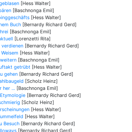
fgeblasen
[Hess Walter]
bären
[Baschnonga Emil]
inggeschäfts
[Hess Walter]
inem Buch
[Bernardy Richard Gerd]
hrei
[Baschnonga Emil]
ktuell
[Lorenzetti Rita]
n verdienen
[Bernardy Richard Gerd]
s Weisem
[Hess Walter]
weitern
[Baschnonga Emil]
ftakt getrübt
[Hess Walter]
zu gehen
[Bernardy Richard Gerd]
ahlbaugeld
[Scholz Heinz]
her ...
[Baschnonga Emil]
 Etymologie
[Bernardy Richard Gerd]
schmierig
[Scholz Heinz]
erscheinungen
[Hess Walter]
Tummelfeld
[Hess Walter]
zu Besuch
[Bernardy Richard Gerd]
lloways
[Bernardy Richard Gerd]