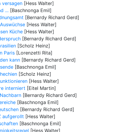
 versagen
[Hess Walter]
 ...
[Baschnonga Emil]
rdnungsamt
[Bernardy Richard Gerd]
s-Auswüchse
[Hess Walter]
ssen Küche
[Hess Walter]
derspruch
[Bernardy Richard Gerd]
asilien
[Scholz Heinz]
n Paris
[Lorenzetti Rita]
rden kann
[Bernardy Richard Gerd]
nsende
[Baschnonga Emil]
chechien
[Scholz Heinz]
funktionieren
[Hess Walter]
e interniert
[Eitel Martin]
r-Nachbarn
[Bernardy Richard Gerd]
ereiche
[Baschnonga Emil]
eutschen
[Bernardy Richard Gerd]
 aufgerollt
[Hess Walter]
schaften
[Baschnonga Emil]
migkeitsregel
[Hess Walter]