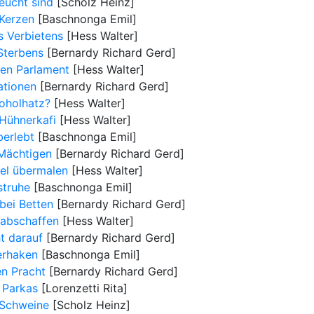
eucht sind
[Scholz Heinz]
 Kerzen
[Baschnonga Emil]
 Verbietens
[Hess Walter]
Sterbens
[Bernardy Richard Gerd]
ten Parlament
[Hess Walter]
ationen
[Bernardy Richard Gerd]
koholhatz?
[Hess Walter]
Hühnerkafi
[Hess Walter]
berlebt
[Baschnonga Emil]
Mächtigen
[Bernardy Richard Gerd]
el übermalen
[Hess Walter]
struhe
[Baschnonga Emil]
bei Betten
[Bernardy Richard Gerd]
 abschaffen
[Hess Walter]
t darauf
[Bernardy Richard Gerd]
erhaken
[Baschnonga Emil]
n Pracht
[Bernardy Richard Gerd]
 Parkas
[Lorenzetti Rita]
 Schweine
[Scholz Heinz]