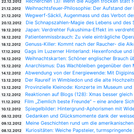
Recherchen (3): Wenn die Augen trocken statt f
22.12.2012
Weihnachtsfeuer-Philosophie: Der Aufstand der
21.12.2012
Wegwerf-Säckli, Augenmass und das Verbot des
21.12.2012
Die Schnapszahlen-Magie des Lebens und des 
20.12.2012
Japan: Verdrehter Fukushima-Effekt im verdreh
19.12.2012
Patientenmissbrauch: Zu viele einträgliche Oper
18.12.2012
Genuss-Killer: Kommt nach der Raucher- die Al
18.12.2012
Gags im Luzerner Hinterland: Hexenfondue und 
17.12.2012
Weihnachtskarten: Schöner englischer Brauch ü
16.12.2012
Anarchismus: Das Wachbleiben gegenüber den 
15.12.2012
Abwendung von der Energiewende: Mit Digipins
14.12.2012
Der Raureif in Wimbledon und die alte Hochzeit
13.12.2012
Provinzielle Kleinode: Konzerte im Museum und 
13.12.2012
Reaktionen auf Blogs (128): Xmas besser gleich
12.12.2012
Film „Ziemlich beste Freunde“ – eine andere Sich
11.12.2012
Spiegelbilder: Hintergrund-Aphorismen mit Wid
10.12.2012
Gedanken und Glücksmomente dank der weisse
09.12.2012
Meine Geschichten rund um die amerikanischen
09.12.2012
Kuriositäten: Weiche Papsteier, turmspringende
08.12.2012