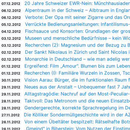
20 Jahre Schweizer EWR-Nein: Münchhausiaden
07.12.2012
Alpentraum in der Schweiz – Albtraum in England
06.12.2012
Verbote: Der Opa mit seiner Zigarre und das O
06.12.2012
Verrückte Bedienungsanleitungen: Infantilismu
05.12.2012
Fischsauce und Konsorten: Grundlagen der gro
04.12.2012
Museen und menschliche Bedürfnisse – kein Wi
03.12.2012
Recherchen (2): Magnesium und der Bezug zu Br
03.12.2012
Der Sankt Nikolaus in Zürich und Saint Nicolas i
02.12.2012
Monarchie in Deutschland – wie man adelig we
02.12.2012
Ergreifend: Film „Amour". Blumen bis zum Lebe
01.12.2012
Recherchen (I): Familiäre Wurzeln in Zossen, Ts
01.12.2012
Vision Aarau: Bürger, die im funktionalen Raum 
30.11.2012
Neues aus der Anstalt – Unbequemer fast 7 Jahr
29.11.2012
Alltagstragödie: Nachruf auf den Most-Peculia
29.11.2012
Taktvoll: Das Metronom und die neuen Einsatzb
28.11.2012
Gendergerechte, korrekte Sprachregelung im D
28.11.2012
Die Kölliker Sondermüllgeschichte wird in der AZ
27.11.2012
Von einem Übeltäter bespitzelt: Rätselhafte Bot
26.11.2012
„Gmeind" in Biberstein: Vom Nutzen der Einstim
26.11.2012