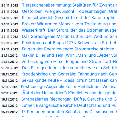
Tierseuchenabstimmung: Stalltüren für Zwangsi
25.11.2012
Gestorben, wie gewünscht: Todesanzeigen, Gra
25.11.2012
Klimaschwindel: Geschäfte mit der Katastrophe
24.11.2012
Bräker: Wir armen Männer vom Tockenburg und d
24.11.2012
Wasserkraft: Der Strom, der das Strömen ausges
23.11.2012
Das Sprachgenie Martin Luther: der Wolf im Sch
23.11.2012
Reaktionen auf Blogs (127): Schweiz als Sterbeh
22.11.2012
Folgen der Energiewende: Strompreise steigen 
22.11.2012
Maxim Biller und sein „Wir“, „Man“ und „Jeder vo
21.11.2012
Verheizung von Hirse: Biogas und Strom statt Hi
21.11.2012
Das Erfolgserlebnis: Ich schreibe wie ein Schrifts
20.11.2012
Kroatienkrieg und Generäle: Fahndung nach Gere
19.11.2012
Sexualkunde heute – „dass ich’s nicht lassen kann
18.11.2012
Kostspielige Augenblicke im Hinblick auf Weihn
17.11.2012
„Äpfel der Hesperiden“: Köstliches aus der golde
17.11.2012
Strapaziertes Riechorgan: Düfte, Gerüche und 
16.11.2012
Luther, Evangelische Kirche Deutschland und Pu
16.11.2012
17 Personen brachten Schätze ins Ortsmuseum
15.11.2012