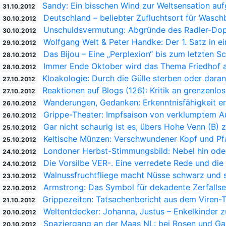
Sandy: Ein bisschen Wind zur Weltsensation au
31.10.2012
Deutschland – beliebter Zufluchtsort für Wasch
30.10.2012
Unschuldsvermutung: Abgründe des Radler-Dop
30.10.2012
Wolfgang Welt & Peter Handke: Der 1. Satz in e
29.10.2012
Das Bijou – Eine „Perplexion“ bis zum letzten Sc
28.10.2012
Immer Ende Oktober wird das Thema Friedhof a
28.10.2012
Kloakologie: Durch die Gülle sterben oder dara
27.10.2012
Reaktionen auf Blogs (126): Kritik an grenzenlo
27.10.2012
Wanderungen, Gedanken: Erkenntnisfähigkeit er
26.10.2012
Grippe-Theater: Impfsaison von verklumptem Au
26.10.2012
Gar nicht schaurig ist es, übers Hohe Venn (B) 
25.10.2012
Keltische Münzen: Verschwundener Kopf und Pf
25.10.2012
Londoner Herbst-Stimmungsbild: Nebel hin oder 
24.10.2012
Die Vorsilbe VER-. Eine verredete Rede und die
24.10.2012
Walnussfruchtfliege macht Nüsse schwarz und 
23.10.2012
Armstrong: Das Symbol für dekadente Zerfalls
22.10.2012
Grippezeiten: Tatsachenbericht aus dem Viren-
21.10.2012
Weltentdecker: Johanna, Justus – Enkelkinder 
20.10.2012
Spaziergang an der Maas NL: bei Rosen und Ga
20.10.2012