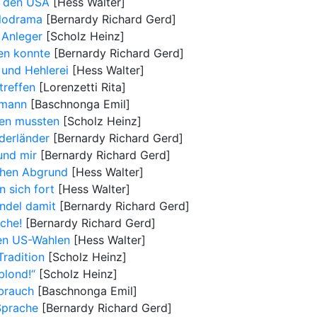
s den USA
[Hess Walter]
elodrama
[Bernardy Richard Gerd]
 Anleger
[Scholz Heinz]
en konnte
[Bernardy Richard Gerd]
 und Hehlerei
[Hess Walter]
reffen
[Lorenzetti Rita]
ermann
[Baschnonga Emil]
gen mussten
[Scholz Heinz]
derländer
[Bernardy Richard Gerd]
und mir
[Bernardy Richard Gerd]
chen Abgrund
[Hess Walter]
 sich fort
[Hess Walter]
ndel damit
[Bernardy Richard Gerd]
ache!
[Bernardy Richard Gerd]
en US-Wahlen
[Hess Walter]
radition
[Scholz Heinz]
blond!“
[Scholz Heinz]
brauch
[Baschnonga Emil]
Sprache
[Bernardy Richard Gerd]