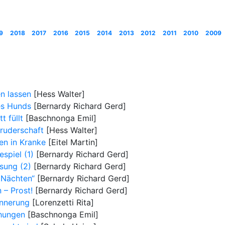
9
2018
2017
2016
2015
2014
2013
2012
2011
2010
2009
n lassen
[Hess Walter]
es Hunds
[Bernardy Richard Gerd]
t füllt
[Baschnonga Emil]
bruderschaft
[Hess Walter]
n in Kranke
[Eitel Martin]
spiel (1)
[Bernardy Richard Gerd]
sung (2)
[Bernardy Richard Gerd]
 Nächten“
[Bernardy Richard Gerd]
 – Prost!
[Bernardy Richard Gerd]
innerung
[Lorenzetti Rita]
ehungen
[Baschnonga Emil]