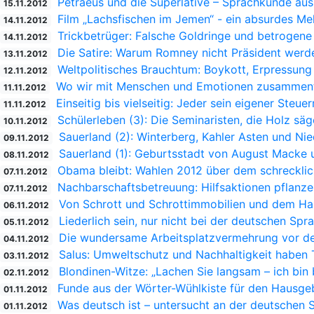
Petraeus und die Superlative – Sprachkunde au
15.11.2012
Film „Lachsfischen im Jemen“ - ein absurdes M
14.11.2012
Trickbetrüger: Falsche Goldringe und betrogene
14.11.2012
Die Satire: Warum Romney nicht Präsident werd
13.11.2012
Weltpolitisches Brauchtum: Boykott, Erpressung
12.11.2012
Wo wir mit Menschen und Emotionen zusamment
11.11.2012
Einseitig bis vielseitig: Jeder sein eigener Steu
11.11.2012
Schülerleben (3): Die Seminaristen, die Holz sä
10.11.2012
Sauerland (2): Winterberg, Kahler Asten und Nie
09.11.2012
Sauerland (1): Geburtsstadt von August Macke 
08.11.2012
Obama bleibt: Wahlen 2012 über dem schreckli
07.11.2012
Nachbarschaftsbetreuung: Hilfsaktionen pflanzen
07.11.2012
Von Schrott und Schrottimmobilien und dem Ha
06.11.2012
Liederlich sein, nur nicht bei der deutschen Spr
05.11.2012
Die wundersame Arbeitsplatzvermehrung vor d
04.11.2012
Salus: Umweltschutz und Nachhaltigkeit haben T
03.11.2012
Blondinen-Witze: „Lachen Sie langsam – ich bin 
02.11.2012
Funde aus der Wörter-Wühlkiste für den Hausge
01.11.2012
Was deutsch ist – untersucht an der deutschen 
01.11.2012