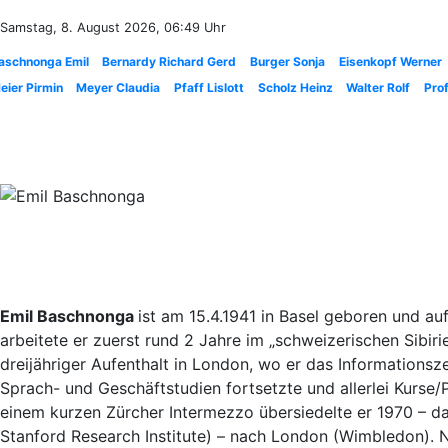
Samstag, 8. August 2026, 06:49 Uhr
aschnonga Emil
Bernardy Richard Gerd
Burger Sonja
Eisenkopf Werner
eier Pirmin
Meyer Claudia
Pfaff Lislott
Scholz Heinz
Walter Rolf
Prof
Emil Baschnonga
ist am 15.4.1941 in Basel geboren und a
arbeitete er zuerst rund 2 Jahre im „schweizerischen Sibiri
dreijähriger Aufenthalt in London, wo er das Informations
Sprach- und Geschäftstudien fortsetzte und allerlei Kurse/P
einem kurzen Zürcher Intermezzo übersiedelte er 1970 – dan
Stanford Research Institute) – nach London (Wimbledon). N