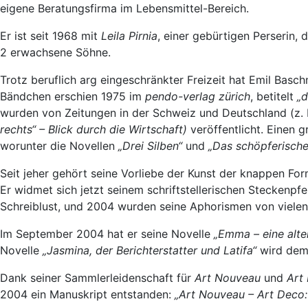
eigene Beratungsfirma im Lebensmittel-Bereich.
Er ist seit 1968 mit
Leila Pirnia
, einer gebürtigen Perserin, 
2 erwachsene Söhne.
Trotz beruflich arg eingeschränkter Freizeit hat Emil Bas
Bändchen erschien 1975 im
pendo-verlag zürich
, betitelt
„d
wurden von Zeitungen in der Schweiz und Deutschland (z. 
rechts“ – Blick durch die Wirtschaft)
veröffentlicht. Einen 
worunter die Novellen
„Drei Silben“
und
„Das schöpferische
Seit jeher gehört seine Vorliebe der Kunst der knappen F
Er widmet sich jetzt seinem schriftstellerischen Steckenp
Schreiblust, und 2004 wurden seine Aphorismen von vielen
Im September 2004 hat er seine Novelle
„Emma – eine alte
Novelle
„Jasmina, der Berichterstatter und Latifa“
wird dem
Dank seiner Sammlerleidenschaft für
Art Nouveau
und
Art
2004 ein Manuskript entstanden:
„Art Nouveau – Art Deco: 